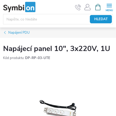
Přejít
NÁKUPNÍ
KOŠÍK
na
obsah
HLEDAT
Napájení PDU
Napájecí panel 10", 3x220V, 1U
Kód produktu:
DP-RP-03-UTE