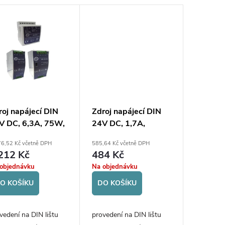
roj napájecí DIN
Zdroj napájecí DIN
V DC, 6,3A, 75W,
24V DC, 1,7A,
 vstup 85-264V
40,8W
76,52 Kč včetně DPH
585,64 Kč včetně DPH
212 Kč
484 Kč
objednávku
Na objednávku
O KOŠÍKU
DO KOŠÍKU
vedení na DIN lištu
provedení na DIN lištu