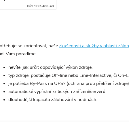
Kód:
SDR-480-48
O
otřebuje se zorientovat, naše
zkušenosti a služby v oblasti zálo
ádi Vám poradíme:
d
nevíte, jak určit odpovídající výkon zdroje,
typ zdroje, postačuje Off-line nebo Line-Interactive, či On-L
je potřeba By-Pass na UPS? (ochrana proti přetížení zdroje)
automatické vypínání kritických zařízení/serverů,
p
dlouhodější kapacita zálohování v hodinách.