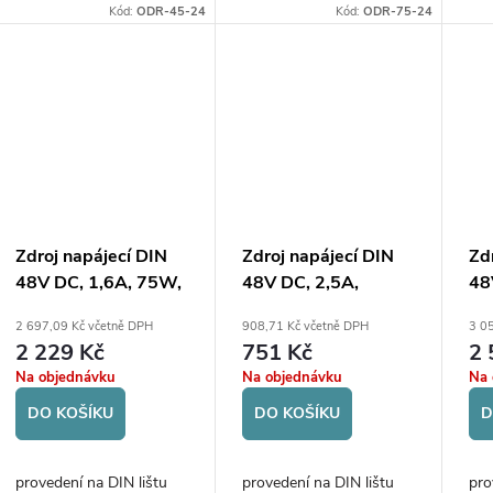
Kód:
ODR-45-24
Kód:
ODR-75-24
Zdroj napájecí DIN
Zdroj napájecí DIN
Zd
48V DC, 1,6A, 75W,
48V DC, 2,5A,
48
AC vstup 85-264V
120W, Mean Well
AC
2 697,09 Kč včetně DPH
908,71 Kč včetně DPH
3 0
NDR-120-48,
17
2 229 Kč
751 Kč
2 
účinnost 89%
Na objednávku
Na objednávku
Na 
DO KOŠÍKU
DO KOŠÍKU
D
provedení na DIN lištu
provedení na DIN lištu
pro