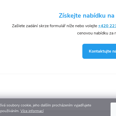
Získejte nabídku na
p
Zašlete zadání skrze formulář níže nebo volejte
+420 22
cenovou nabídku za re
u
Kontaktujte n
ívá soubory cookie, jeho dalším procházením vyjadřujete
h používáním.
Více informací