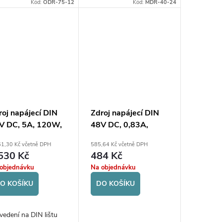
Kód:
ODR-75-12
Kód:
MDR-40-24
roj napájecí DIN
Zdroj napájecí DIN
V DC, 5A, 120W,
48V DC, 0,83A,
 vstup 85-132V/
39,8W
61,30 Kč včetně DPH
585,64 Kč včetně DPH
6-264V
530 Kč
484 Kč
objednávku
Na objednávku
O KOŠÍKU
DO KOŠÍKU
vedení na DIN lištu