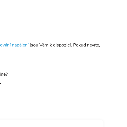
hování napájení
jsou Vám k dispozici. Pokud nevíte,
ine?
,