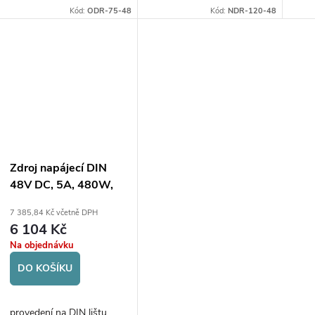
Kód:
ODR-75-48
Kód:
NDR-120-48
Zdroj napájecí DIN
48V DC, 5A, 480W,
AC vstup 85-132V/
7 385,84 Kč včetně DPH
176-264V
6 104 Kč
Na objednávku
DO KOŠÍKU
provedení na DIN lištu