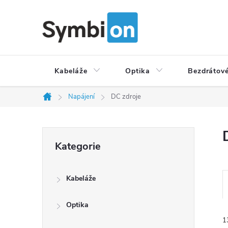
Přejít
na
obsah
Kabeláže
Optika
Bezdrátové
Napájení
DC zdroje
Domů
P
Přeskočit
Kategorie
o
kategorie
s
t
Kabeláže
r
a
a
z
Optika
n
e
1