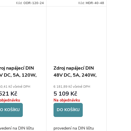
Kód:
ODR-120-24
Kód:
MDR-40-48
roj napájecí DIN
Zdroj napájecí DIN
V DC, 5A, 120W,
48V DC, 5A, 240W,
 vstup 85-132V/
AC vstup 85-132V/
50,41 Kč včetně DPH
6 181,89 Kč včetně DPH
6-264V
176-264V
521 Kč
5 109 Kč
objednávku
Na objednávku
O KOŠÍKU
DO KOŠÍKU
vedení na DIN lištu
provedení na DIN lištu