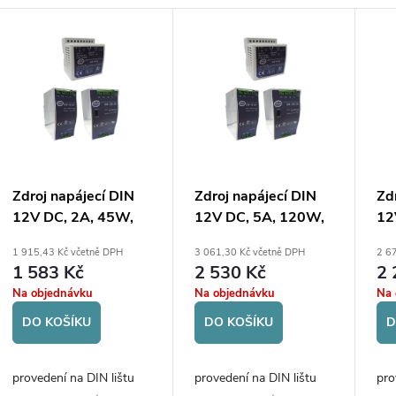
n
V
p
p
o
d
p
u
o
Zdroj napájecí DIN
Zdroj napájecí DIN
Zd
d
12V DC, 2A, 45W,
12V DC, 5A, 120W,
12
ů
AC vstup 85-264V
AC vstup 85-132V/
AC
u
1 915,43 Kč včetně DPH
3 061,30 Kč včetně DPH
2 6
176-264V
1 583 Kč
2 530 Kč
2 
Na objednávku
Na objednávku
Na 
ů
DO KOŠÍKU
DO KOŠÍKU
D
provedení na DIN lištu
provedení na DIN lištu
pro