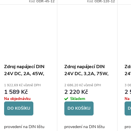
Kód:
ODR-45-12
Kód:
ODR-120-12
Zdroj napájecí DIN
Zdroj napájecí DIN
Zd
24V DC, 2A, 45W,
24V DC, 3,2A, 75W,
24
AC vstup 85-264V
AC vstup 85-264V
AC
1 922,69 Kč včetně DPH
2 686,20 Kč včetně DPH
3 0
17
1 589 Kč
2 220 Kč
2 
Na objednávku
Skladem
Na 
DO KOŠÍKU
DO KOŠÍKU
D
provedení na DIN lištu
provedení na DIN lištu
pro