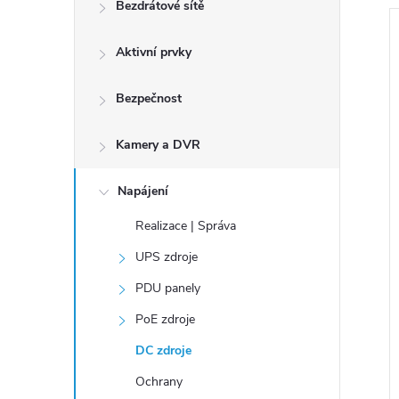
n
Bezdrátové sítě
í
í
ý
Aktivní prvky
p
a
r
i
Bezpečnost
n
s
e
Kamery a DVR
l
r
k
Napájení
t
Realizace | Správa
UPS zdroje
k
PDU panely
t
PoE zdroje
DC zdroje
Ochrany