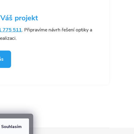
 Váš projekt
1 775 511
. Připravíme návrh řešení optiky a
alizaci.
ás
Souhlasím