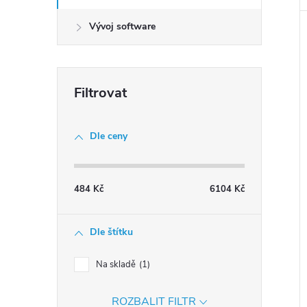
Vývoj software
Dle ceny
484
Kč
6104
Kč
Dle štítku
Na skladě
1
ROZBALIT FILTR