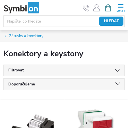
Přejít
NÁKUPNÍ
KOŠÍK
na
obsah
HLEDAT
Zásuvky a konektory
Konektory a keystony
Filtrovat
Ř
Doporučujeme
a
Nejlevnější
z
V
e
Nejdražší
ý
n
p
Nejprodávanější
í
i