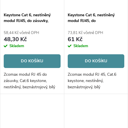
Keystone Cat 6, nestíněný
Keystone Cat 6, nestíněný
modul RJ45, do zásuvky,
modul RJ45, do
beznástrojový, bílý
zásuvky/patchpanelu,
beznástrojový, bílý
58,44 Kč včetně DPH
73,81 Kč včetně DPH
48,30 Kč
61 Kč
Skladem
Skladem
DO KOŠÍKU
DO KOŠÍKU
Zcomax modul RJ 45 do
Zcomax modul RJ 45, Cat.6
zásuvky, Cat.6 keystone,
keystone, nestíněný,
nestíněný, beznástrojový, bílý
beznástrojový, bílý