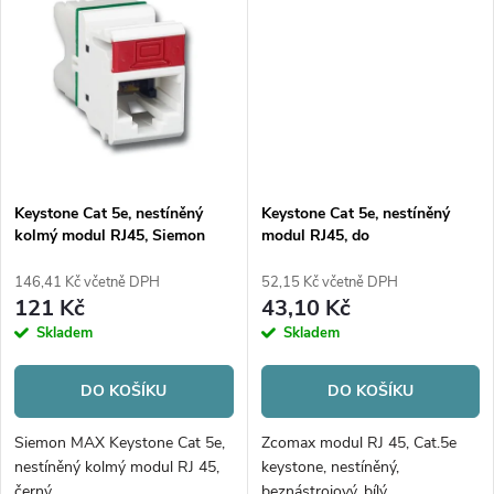
Keystone Cat 5e, nestíněný
Keystone Cat 5e, nestíněný
kolmý modul RJ45, Siemon
modul RJ45, do
Max, černý
zásuvky/patchpanelu,
beznástrojový, bílý
146,41 Kč včetně DPH
52,15 Kč včetně DPH
121 Kč
43,10 Kč
Skladem
Skladem
DO KOŠÍKU
DO KOŠÍKU
Siemon MAX Keystone Cat 5e,
Zcomax modul RJ 45, Cat.5e
nestíněný kolmý modul RJ 45,
keystone, nestíněný,
černý
beznástrojový, bílý