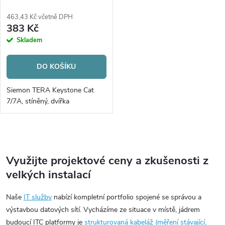
463,43 Kč včetně DPH
383 Kč
Skladem
DO KOŠÍKU
Siemon TERA Keystone Cat
7/7A, stíněný, dvířka
O
v
Využijte projektové ceny a zkušenosti z
l
velkých instalací
á
d
Naše
IT služby
nabízí kompletní portfolio spojené se správou a
a
výstavbou datových sítí. Vycházíme ze situace v místě, jádrem
c
budoucí ITC platformy je
strukturovaná kabeláž (měření stávající,