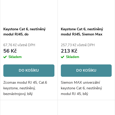
Keystone Cat 6, nestíněný
Keystone Cat 6, nestíněný
modul RJ45, do
modul RJ45, Siemon Max
zásuvky/patchpanelu,
univerzální, bílý
beznástrojový, bílý
67,76 Kč včetně DPH
257,73 Kč včetně DPH
56 Kč
213 Kč
Skladem
Skladem
DO KOŠÍKU
DO KOŠÍKU
Zcomax modul RJ 45, Cat.6
Siemon MAX univerzální
keystone, nestíněný,
keystone Cat 6, nestíněný
beznástrojový, bílý
modul RJ 45, bílý