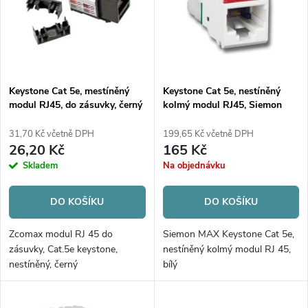
p
Abecedně
s
r
p
o
r
d
o
u
d
Keystone Cat 5e, mestíněný
Keystone Cat 5e, nestíněný
k
modul RJ45, do zásuvky, černý
kolmý modul RJ45, Siemon
u
t
Max, bílý
k
31,70 Kč včetně DPH
199,65 Kč včetně DPH
ů
26,20 Kč
165 Kč
t
Skladem
Na objednávku
ů
DO KOŠÍKU
DO KOŠÍKU
Zcomax modul RJ 45 do
Siemon MAX Keystone Cat 5e,
zásuvky, Cat.5e keystone,
nestíněný kolmý modul RJ 45,
nestíněný, černý
bílý