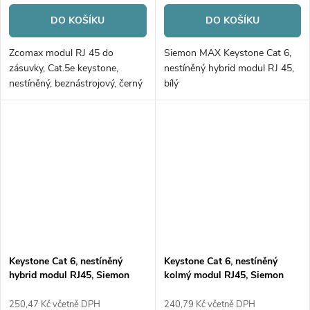
DO KOŠÍKU
DO KOŠÍKU
Zcomax modul RJ 45 do
Siemon MAX Keystone Cat 6,
zásuvky, Cat.5e keystone,
nestíněný hybrid modul RJ 45,
nestíněný, beznástrojový, černý
bílý
Keystone Cat 6, nestíněný
Keystone Cat 6, nestíněný
hybrid modul RJ45, Siemon
kolmý modul RJ45, Siemon
Max, bílý, 100ks
Max, bílý
250,47 Kč včetně DPH
240,79 Kč včetně DPH