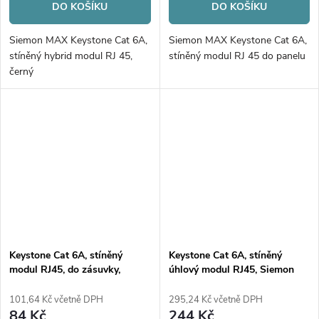
DO KOŠÍKU
DO KOŠÍKU
Siemon MAX Keystone Cat 6A,
Siemon MAX Keystone Cat 6A,
stíněný hybrid modul RJ 45,
stíněný modul RJ 45 do panelu
černý
Keystone Cat 6A, stíněný
Keystone Cat 6A, stíněný
modul RJ45, do zásuvky,
úhlový modul RJ45, Siemon
beznástrojový, stříbrný
Max, černý
101,64 Kč včetně DPH
295,24 Kč včetně DPH
84 Kč
244 Kč