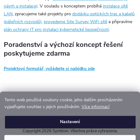
návrh a instalace)
. V souladu s konceptem probíhá
instalace sítě
í
LAN
, zpracujeme také projekty pro
dodávku optických tras a kabelů
p
(páteřních rozvodů)
,
provedeme Site Survey WiFi sítě
a připravíme
r
plán ochrany IT pro instalaci kybernetické bezpečnosti
.
v
k
Poradenství a výchozí koncept řešení
y
poskytujeme zdarma
v
ý
Projektový formulář, vyžádejte si nabídku zde
p
i
s
Tento web používá soubory cookie, jeho dalším procházením
u
vyjadřujete souhlas s jejich používáním.
Více informací
Z
Nastavení
á
Copyright 2026
Symbion
. Všechna práva vyhrazena.
p