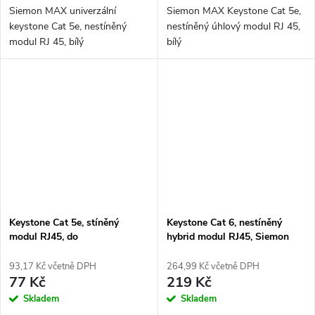
Siemon MAX univerzální
Siemon MAX Keystone Cat 5e,
keystone Cat 5e, nestíněný
nestíněný úhlový modul RJ 45,
modul RJ 45, bílý
bílý
Keystone Cat 5e, stíněný
Keystone Cat 6, nestíněný
modul RJ45, do
hybrid modul RJ45, Siemon
zásuvky/patchpanelu,
Max, bílý
beznástrojový, stříbrný
93,17 Kč včetně DPH
264,99 Kč včetně DPH
77 Kč
219 Kč
Skladem
Skladem