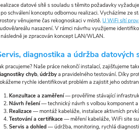
ealizace datové sítě s souladu s těmito požadavky vyžaduje
 po schválení konceptu odbornou realizaci. Vycházíme ze sta
rostory věnujeme čas rekognoskaci v místě.
U WiFi sítí pro
udově/areálu nasazení. V rámci návrhu využijeme identifiko
 následně je zpracován koncept LAN/WLAN.
Servis, diagnostika a údržba datových s
ak pracujeme? Naše práce nekončí instalací, zajišťujeme ta
iagnostiky chyb
,
údržby
a pravidelného testování. Díky pr
okážeme rychle identifikovat problém a zajistit jeho odstra
Konzultace a zaměření
— prověříme stávající infrastru
Návrh řešení
— technický návrh s volbou komponent a
Realizace
— montáž kabeláže, instalace aktivních prvků
Testování a certifikace
— měření kabeláže, WiFi site su
Servis a dohled
— údržba, monitoring, rychlá diagnosti