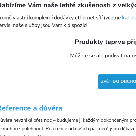
abízíme Vám naše letité zkušenosti z velký
romě vlastní komplexní dodávky ethernet sítí (včetně
kabel
ervis, naše služby jsou Vám k dispozici.
Produkty teprve př
Můžete se ale podívat na os
ZPĚT DO OBCH
Reference a důvěra
ůvěra nevzniká přes noc – budujeme ji každým dokončeným projek
e mohou spolehnout. Reference od našich partnerů jsou důkazem,