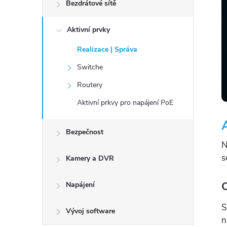
n
Bezdrátové sítě
í
Aktivní prvky
p
a
Realizace | Správa
n
Switche
e
Routery
l
Aktivní prkvy pro napájení PoE
Bezpečnost
N
s
Kamery a DVR
O
Napájení
S
Vývoj software
n