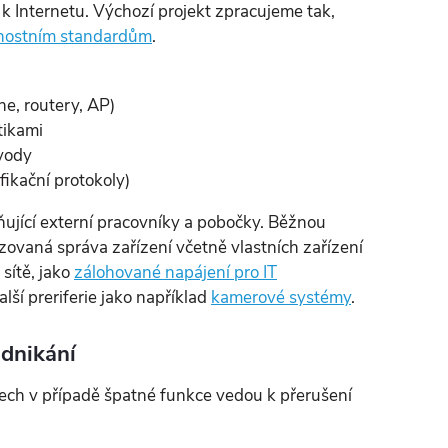
k Internetu. Výchozí projekt zpracujeme tak,
čnostním standardům
.
he, routery, AP)
tikami
zvody
fikační protokoly)
ující externí pracovníky a pobočky. Běžnou
izovaná správa zařízení včetně vlastních zařízení
sítě, jako
zálohované napájení pro IT
lší preriferie jako například
kamerové systémy
.
dnikání
zech v případě špatné funkce vedou k přerušení