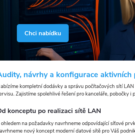
Chci nabídku
Audity, návrhy a konfigurace aktivních 
abízíme kompletní dodávky a správu počítačových sítí LAN
ervisu. Zajistíme spolehlivé řešení pro kanceláře, pobočky i
d konceptu po realizaci sítě LAN
 ohledem na požadavky navrhneme odpovídající síťové prvky
avrhneme nový koncept moderní datové sítě pro Váš podnik, 