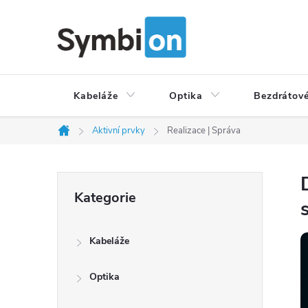
Přejít
na
obsah
Kabeláže
Optika
Bezdrátové
Aktivní prvky
Realizace | Správa
Domů
P
Přeskočit
Kategorie
o
kategorie
s
t
Kabeláže
r
a
Optika
n