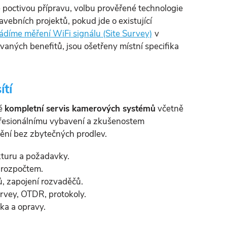
 poctivou přípravu, volbu prověřené technologie
vebních projektů, pokud jde o existující
vádíme měření WiFi signálu (Site Survey)
v
vaných benefitů, jsou ošetřeny místní specifika
ítí
ké
kompletní servis kamerových systémů
včetně
ofesionálnímu vybavení a zkušenostem
nění bez zbytečných prodlev.
kturu a požadavky.
 rozpočtem.
, zapojení rozvaděčů.
rvey, OTDR, protokoly.
ka a opravy.