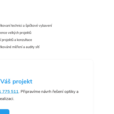
fikovaní technici a špičkové vybavení
ence velkých projektů
í projektů a konzultace
fikováné měření a audity sítí
 Váš projekt
1 775 511
. Připravíme návrh řešení optiky a
alizaci.