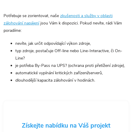
O
v
Potřebuje se zorientovat, naše
zkušenosti a služby v oblasti
l
zálohování napájení
jsou Vám k dispozici. Pokud nevíte, rádi Vám
á
poradíme:
d
nevíte, jak určit odpovídající výkon zdroje,
a
typ zdroje, postačuje Off-line nebo Line-Interactive, či On-
c
Line?
í
je potřeba By-Pass na UPS? (ochrana proti přetížení zdroje),
p
automatické vypínání kritických zařízení/serverů,
r
dlouhodější kapacita zálohování v hodinách.
v
k
y
v
ý
Získejte nabídku na Váš projekt
p