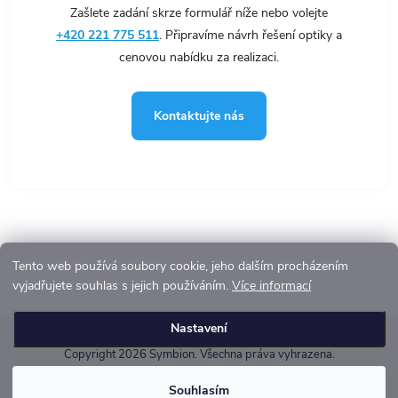
i
Zašlete zadání skrze formulář níže nebo volejte
s
+420 221 775 511
. Připravíme návrh řešení optiky a
u
cenovou nabídku za realizaci.
Kontaktujte nás
Tento web používá soubory cookie, jeho dalším procházením
vyjadřujete souhlas s jejich používáním.
Více informací
Z
Nastavení
á
Copyright 2026
Symbion
. Všechna práva vyhrazena.
p
Vytvořil Shoptet
Souhlasím