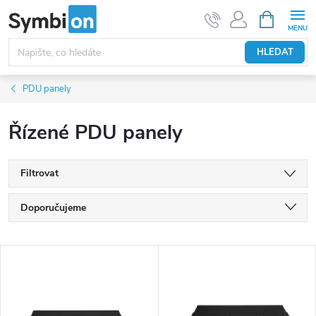
Přejít
NÁKUPNÍ
KOŠÍK
na
obsah
HLEDAT
PDU panely
Řízené PDU panely
Filtrovat
Ř
Doporučujeme
a
Nejlevnější
z
V
e
Nejdražší
ý
n
p
Nejprodávanější
í
i