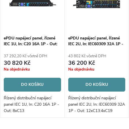
p
Abecedně
s
r
p
o
r
d
o
u
d
ePDU napájecí panel, řízené
ePDU napájecí panel, řízené
k
IEC 1U, In: C20 16A 1P - Out:
IEC 2U, In: IEC60309 32A 1P -
u
t
8xC13
Out: 12xC13:4xC19
k
37 292,20 Kč včetně DPH
43 802 Kč včetně DPH
ů
30 820 Kč
36 200 Kč
t
Na objednávku
Na objednávku
ů
DO KOŠÍKU
DO KOŠÍKU
Řízený distribuční napájecí
Řízený distribuční napájecí
panel IEC 1U, In: C20 16A 1P -
panel IEC 2U, In: IEC60309 32A
Out: 8xC13
1P - Out: 12xC13:4xC19