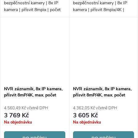
bezpěčnostní kamery | 8x IP
bezpěčnostní kamery | 8x IP
kamera | přísvit 8mpix | počet
kamera | přísvit 8mpix/4K |
disků 1x HDD | 80 Mbps/80
počet disků 1xHDD |
Mbps | VCA | Alarm; 4G
80Mb/80Mb H.265+ | VCA |
připojení | PoE
PoE
NVR záznamík, 8x IP kamera,
NVR záznamík, 8x IP kamera,
přísvit 8mP/4K, max. počet
přísvit 8mP/4K, max. počet
disků 1xHDD
disků 1xHDD
4 560,49 Kč včetně DPH
4 362,05 Kč včetně DPH
3 769 Kč
3 605 Kč
Na objednávku
Na objednávku