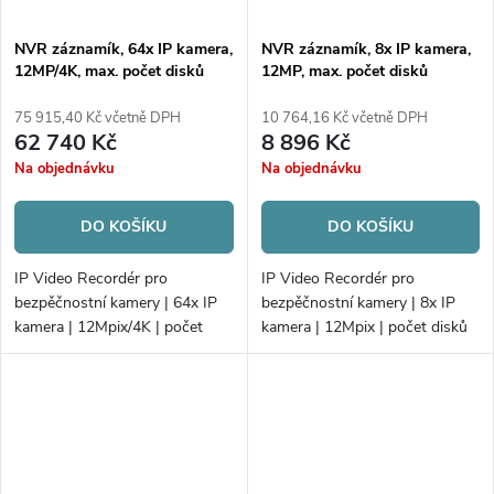
NVR záznamík, 64x IP kamera,
NVR záznamík, 8x IP kamera,
12MP/4K, max. počet disků
12MP, max. počet disků
8xHDD/RAID
2xHDD
75 915,40 Kč včetně DPH
10 764,16 Kč včetně DPH
62 740 Kč
8 896 Kč
Na objednávku
Na objednávku
DO KOŠÍKU
DO KOŠÍKU
IP Video Recordér pro
IP Video Recordér pro
bezpěčnostní kamery | 64x IP
bezpěčnostní kamery | 8x IP
kamera | 12Mpix/4K | počet
kamera | 12Mpix | počet disků
disků 8xHDD/RAID |
2xHDD | 80Mb/256Mb H.265+
320Mb/256Mb H.265
| VCA | Alarm