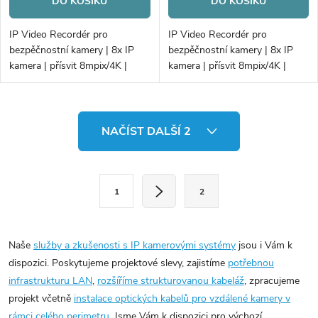
DO KOŠÍKU
DO KOŠÍKU
IP Video Recordér pro
IP Video Recordér pro
bezpěčnostní kamery | 8x IP
bezpěčnostní kamery | 8x IP
kamera | přísvit 8mpix/4K |
kamera | přísvit 8mpix/4K |
počet disků 1xHDD |
počet disků 1xHDD |
80Mb/80Mb H.265+ | VCA
80Mb/80Mb H.265+ | VCA
O
NAČÍST DALŠÍ 2
v
l
á
S
1
2
d
t
a
r
c
á
Naše
služby a zkušenosti s IP kamerovými systémy
jsou i Vám k
í
n
dispozici. Poskytujeme projektové slevy, zajistíme
potřebnou
p
k
infrastrukturu LAN
,
rozšíříme strukturovanou kabeláž
, zpracujeme
r
o
projekt včetně
instalace optických kabelů pro vzdálené kamery v
rámci celého perimetru
. Jsme Vám k dispozici pro výchozí