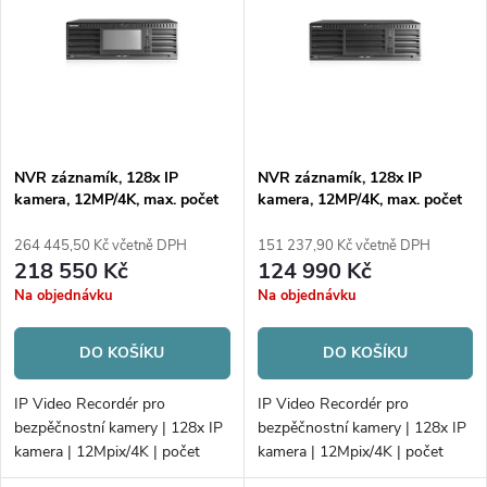
í
i
p
Abecedně
s
r
p
o
r
d
o
u
d
NVR záznamík, 128x IP
NVR záznamík, 128x IP
k
kamera, 12MP/4K, max. počet
kamera, 12MP/4K, max. počet
u
t
disků 16xHDD/RAID
disků 16xHDD/RAID
k
264 445,50 Kč včetně DPH
151 237,90 Kč včetně DPH
ů
218 550 Kč
124 990 Kč
t
Na objednávku
Na objednávku
ů
DO KOŠÍKU
DO KOŠÍKU
IP Video Recordér pro
IP Video Recordér pro
bezpěčnostní kamery | 128x IP
bezpěčnostní kamery | 128x IP
kamera | 12Mpix/4K | počet
kamera | 12Mpix/4K | počet
disků 16xHDD/RAID |
disků 16xHDD/RAID |