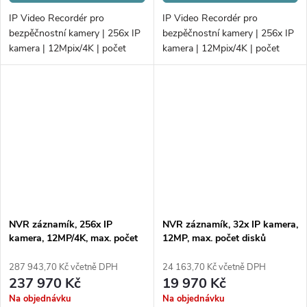
IP Video Recordér pro
IP Video Recordér pro
bezpěčnostní kamery | 256x IP
bezpěčnostní kamery | 256x IP
kamera | 12Mpix/4K | počet
kamera | 12Mpix/4K | počet
disků 16xHDD/RAID |
disků 24xHDD/RAID |
768Mb/768Mb H.265+
768Mb/768Mb H.265+
NVR záznamík, 256x IP
NVR záznamík, 32x IP kamera,
kamera, 12MP/4K, max. počet
12MP, max. počet disků
disků 24xHDD/RAID
2xHDD
287 943,70 Kč včetně DPH
24 163,70 Kč včetně DPH
237 970 Kč
19 970 Kč
Na objednávku
Na objednávku