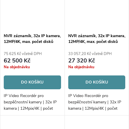
NVR záznamík, 32x IP kamera,
NVR záznamík, 32x IP kamera,
12MP/4K, max. počet disků
12MP/4K, max. počet disků
16xHDD/RAID
4xHDD
75 625 Kč včetně DPH
33 057,20 Kč včetně DPH
62 500 Kč
27 320 Kč
Na objednávku
Na objednávku
DO KOŠÍKU
DO KOŠÍKU
IP Video Recordér pro
IP Video Recordér pro
bezpěčnostní kamery | 32x IP
bezpěčnostní kamery | 32x IP
kamera | 12Mpix/4K | počet
kamera | 12Mpix/4K | počet
disků 16xHDD/RAID |
disků 4xHDD | 256 Mbps/256
320Mb/256Mb H.265
Mbps | Alarm; AcuSense | PoE