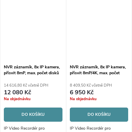
Mbps | Alarm; AcuSense
Mbps | Alarm; AcuSense
NVR záznamík, 8x IP kamera,
NVR záznamík, 8x IP kamera,
přísvit 8mP, max. počet disků
přísvit 8mP/4K, max. počet
1x HDD
disků 1xHDD
14 616,80 Kč včetně DPH
8 409,50 Kč včetně DPH
12 080 Kč
6 950 Kč
Na objednávku
Na objednávku
DO KOŠÍKU
DO KOŠÍKU
IP Video Recordér pro
IP Video Recordér pro