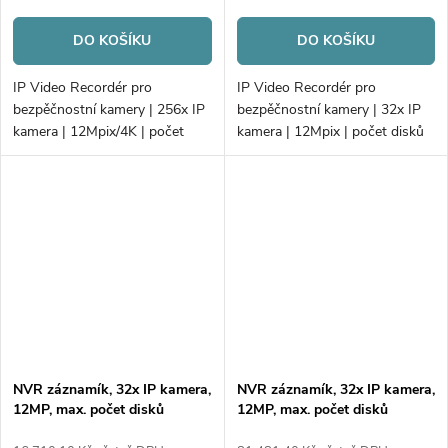
DO KOŠÍKU
DO KOŠÍKU
IP Video Recordér pro
IP Video Recordér pro
bezpěčnostní kamery | 256x IP
bezpěčnostní kamery | 32x IP
kamera | 12Mpix/4K | počet
kamera | 12Mpix | počet disků
disků 24xHDD/RAID |
2xHDD | 256Mb/256Mb
768Mb/768Mb H.265+
H.265+ | VCA | Alarm; PoE
NVR záznamík, 32x IP kamera,
NVR záznamík, 32x IP kamera,
12MP, max. počet disků
12MP, max. počet disků
2xHDD
4xHDD