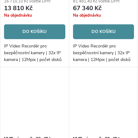
16 710,10 Kč včetně DPH
81 481,40 Kč včetně DPH
13 810 Kč
67 340 Kč
Na objednávku
Na objednávku
DO KOŠÍKU
DO KOŠÍKU
IP Video Recordér pro
IP Video Recordér pro
bezpěčnostní kamery | 32x IP
bezpěčnostní kamery | 32x IP
kamera | 12Mpix | počet disků
kamera | 12Mpix | počet disků
2xHDD | 256Mb/256Mb
4xHDD | AcuSense |
H.265+ | VCA | Alarm
DeepinMind | 16xPoE | H.265+