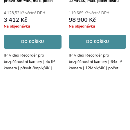
přísvit 8mP/4K, max. počet
12MP/4K, max. počet disků
disků 1xHDD
16xHDD/RAID
4 128,52 Kč včetně DPH
119 669 Kč včetně DPH
3 412 Kč
98 900 Kč
Na objednávku
Na objednávku
DO KOŠÍKU
DO KOŠÍKU
IP Video Recordér pro
IP Video Recordér pro
bezpěčnostní kamery | 4x IP
bezpěčnostní kamery | 64x IP
kamera | přísvit 8mpix/4K |
kamera | 12Mpix/4K | počet
počet disků 1xHDD |
disků 16xHDD/RAID |
40Mb/80Mb H.265+ | VCA
320Mb/256Mb H.265