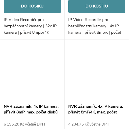
DO KOŠÍKU
DO KOŠÍKU
IP Video Recordér pro
IP Video Recordér pro
bezpěčnostní kamery | 32x IP
bezpěčnostní kamery | 4x IP
kamera | přísvit 8mpix/4K |
kamera | přísvit 8mpix | počet
počet disků 2xHDD |
disků 1x HDD | 40 Mbps/80
256Mb/160Mb H.265+ | Alarm
Mbps | VCA | Alarm; 4G
připojení | PoE
NVR záznamík, 4x IP kamera,
NVR záznamík, 4x IP kamera,
přísvit 8mP, max. počet disků
přísvit 8mP/4K, max. počet
1xHDD
disků 1xHDD
6 195,20 Kč včetně DPH
4 204,75 Kč včetně DPH