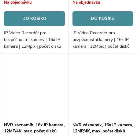
Na objednávku
Na objednávku
DO KOŠÍKU
DO KOŠÍKU
IP Video Recordér pro
IP Video Recordér pro
bezpěčnostní kamery | 16x IP
bezpěčnostní kamery | 16x IP
kamera | 12Mpix | počet disků
kamera | 12Mpix | počet disků
2xHDD | 160 Mbps/256 Mbps |
4xHDD | 160Mb/256Mb
Alarm; AcuSense | PoE
H.265+ | VCA | Alarm
NVR záznamík, 16x IP kamera,
NVR záznamík, 16x IP kamera,
12MP/4K, max. počet disků
12MP/4K, max. počet disků