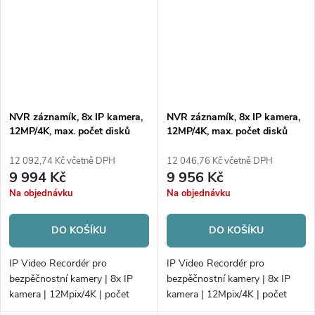
NVR záznamík, 8x IP kamera,
NVR záznamík, 8x IP kamera,
12MP/4K, max. počet disků
12MP/4K, max. počet disků
2xHDD
2xHDD
12 092,74 Kč včetně DPH
12 046,76 Kč včetně DPH
9 994 Kč
9 956 Kč
Na objednávku
Na objednávku
DO KOŠÍKU
DO KOŠÍKU
IP Video Recordér pro
IP Video Recordér pro
bezpěčnostní kamery | 8x IP
bezpěčnostní kamery | 8x IP
kamera | 12Mpix/4K | počet
kamera | 12Mpix/4K | počet
disků 2xHDD | 80 Mbps/256
disků 2xHDD | 80 Mbps/256