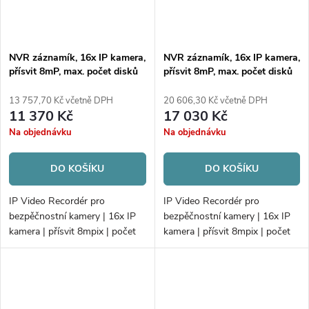
NVR záznamík, 16x IP kamera,
NVR záznamík, 16x IP kamera,
přísvit 8mP, max. počet disků
přísvit 8mP, max. počet disků
4xHDD
4xHDD
13 757,70 Kč včetně DPH
20 606,30 Kč včetně DPH
11 370 Kč
17 030 Kč
Na objednávku
Na objednávku
DO KOŠÍKU
DO KOŠÍKU
IP Video Recordér pro
IP Video Recordér pro
bezpěčnostní kamery | 16x IP
bezpěčnostní kamery | 16x IP
kamera | přísvit 8mpix | počet
kamera | přísvit 8mpix | počet
disků 4xHDD | 160Mb/160Mb
disků 4xHDD | 160Mb/160Mb
H.265+ | VCA | Alarm
H.265+ | Alarm; PoE