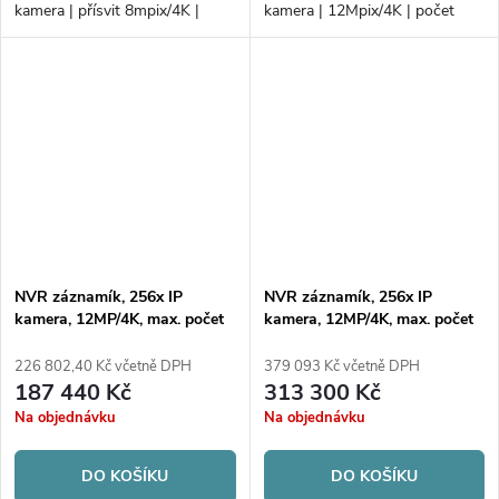
kamera | přísvit 8mpix/4K |
kamera | 12Mpix/4K | počet
počet disků 2xHDD |
disků 16xHDD/RAID |
160Mb/160Mb H.265+ | Alarm
768Mb/768Mb H.265+
NVR záznamík, 256x IP
NVR záznamík, 256x IP
kamera, 12MP/4K, max. počet
kamera, 12MP/4K, max. počet
disků 16xHDD/RAID
disků 24xHDD/RAID
226 802,40 Kč včetně DPH
379 093 Kč včetně DPH
187 440 Kč
313 300 Kč
Na objednávku
Na objednávku
DO KOŠÍKU
DO KOŠÍKU