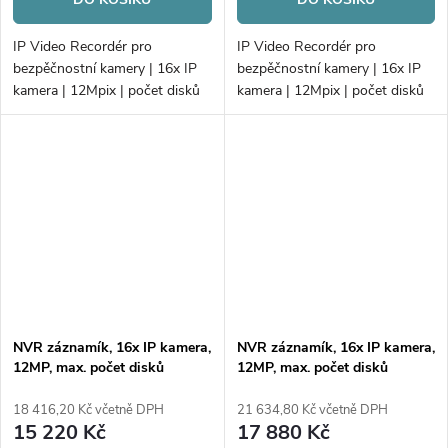
IP Video Recordér pro
IP Video Recordér pro
bezpěčnostní kamery | 16x IP
bezpěčnostní kamery | 16x IP
kamera | 12Mpix | počet disků
kamera | 12Mpix | počet disků
2xHDD | 160Mb/256Mb
2xHDD | 160Mb/256Mb
H.265+ | VCA | Alarm
H.265+ | Alarm; PoE
NVR záznamík, 16x IP kamera,
NVR záznamík, 16x IP kamera,
12MP, max. počet disků
12MP, max. počet disků
2xHDD
4xHDD
18 416,20 Kč včetně DPH
21 634,80 Kč včetně DPH
15 220 Kč
17 880 Kč