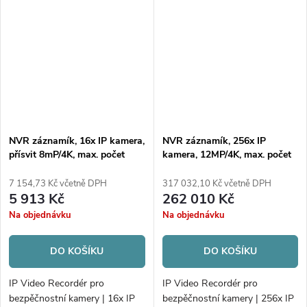
NVR záznamík, 16x IP kamera,
NVR záznamík, 256x IP
přísvit 8mP/4K, max. počet
kamera, 12MP/4K, max. počet
disků 2xHDD
disků 16xHDD/RAID
7 154,73 Kč včetně DPH
317 032,10 Kč včetně DPH
5 913 Kč
262 010 Kč
Na objednávku
Na objednávku
DO KOŠÍKU
DO KOŠÍKU
IP Video Recordér pro
IP Video Recordér pro
bezpěčnostní kamery | 16x IP
bezpěčnostní kamery | 256x IP