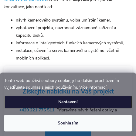
v
v
konzultace, jako například:
k
á
y
n
návrh kamerového systému, volba umístění kamer,
v
í
vyhotovení projektu, navrhnout záznamové zařízení a
ý
kapacitu disků,
p
informace o inteligentních funkcích kamerových systémů,
i
instalace, oživení a servis kamerového systému, včetně
mobilních aplikací.
s
u
Tento web používá soubory cookie, jeho dalším procházením
vyjadřujete souhlas s jejich používáním.
Více informací
Získejte nabídku na Váš projekt
Nastavení
Zašlete zadání skrze formulář níže nebo volejte
+420 221 775 511
. Připravíme návrh řešení optiky a
cenovou nabídku za realizaci.
Souhlasím