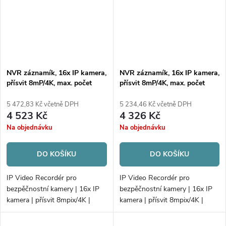
NVR záznamík, 16x IP kamera,
NVR záznamík, 16x IP kamera,
přísvit 8mP/4K, max. počet
přísvit 8mP/4K, max. počet
disků 1xHDD
disků 1xHDD
5 472,83 Kč včetně DPH
5 234,46 Kč včetně DPH
4 523 Kč
4 326 Kč
Na objednávku
Na objednávku
DO KOŠÍKU
DO KOŠÍKU
IP Video Recordér pro
IP Video Recordér pro
bezpěčnostní kamery | 16x IP
bezpěčnostní kamery | 16x IP
kamera | přísvit 8mpix/4K |
kamera | přísvit 8mpix/4K |
počet disků 1xHDD |
počet disků 1xHDD |
160Mb/80Mb H.265+ | VCA
160Mb/80Mb H.265+ | VCA