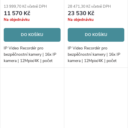
2xHDD
4xHDD
13 999,70 Kč včetně DPH
28 471,30 Kč včetně DPH
11 570 Kč
23 530 Kč
Na objednávku
Na objednávku
DO KOŠÍKU
DO KOŠÍKU
IP Video Recordér pro
IP Video Recordér pro
bezpěčnostní kamery | 16x IP
bezpěčnostní kamery | 16x IP
kamera | 12Mpix/4K | počet
kamera | 12Mpix/4K | počet
disků 2xHDD | 160/256Mb
disků 4xHDD | 256 Mbps/200
H.265+ | AcuSense
Mbps | Alarm; AcuSense | PoE