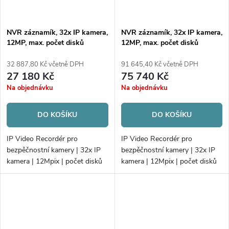
NVR záznamík, 32x IP kamera,
NVR záznamík, 32x IP kamera,
12MP, max. počet disků
12MP, max. počet disků
4xHDD
8xHDD
32 887,80 Kč včetně DPH
91 645,40 Kč včetně DPH
27 180 Kč
75 740 Kč
Na objednávku
Na objednávku
DO KOŠÍKU
DO KOŠÍKU
IP Video Recordér pro
IP Video Recordér pro
bezpěčnostní kamery | 32x IP
bezpěčnostní kamery | 32x IP
kamera | 12Mpix | počet disků
kamera | 12Mpix | počet disků
4xHDD | 256Mb/256Mb
8xHDD | AcuSense |
H.265+ | Alarm; PoE
DeepinMind | 2xLAN |
320Mb/256Mb