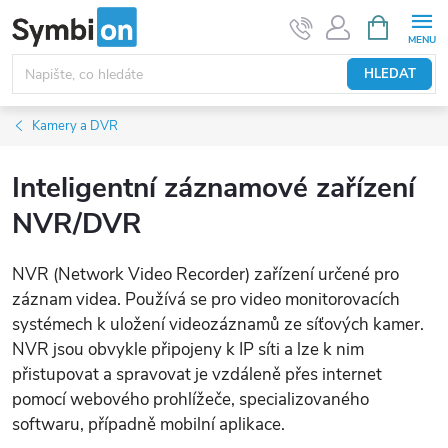
Přejít
NÁKUPNÍ
KOŠÍK
na
obsah
HLEDAT
Kamery a DVR
Inteligentní záznamové zařízení
NVR/DVR
NVR (Network Video Recorder) zařízení určené pro
záznam videa. Používá se pro video monitorovacích
systémech k uložení videozáznamů ze síťových kamer.
NVR jsou obvykle připojeny k IP síti a lze k nim
přistupovat a spravovat je vzdáleně přes internet
pomocí webového prohlížeče, specializovaného
softwaru, případně mobilní aplikace.