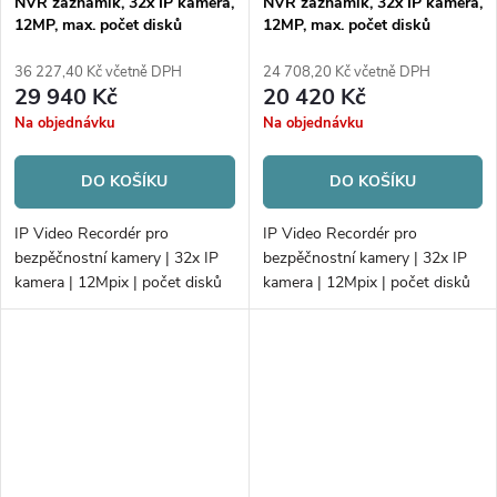
NVR záznamík, 32x IP kamera,
NVR záznamík, 32x IP kamera,
12MP, max. počet disků
12MP, max. počet disků
4xHDD
4xHDD
36 227,40 Kč včetně DPH
24 708,20 Kč včetně DPH
29 940 Kč
20 420 Kč
Na objednávku
Na objednávku
DO KOŠÍKU
DO KOŠÍKU
IP Video Recordér pro
IP Video Recordér pro
bezpěčnostní kamery | 32x IP
bezpěčnostní kamery | 32x IP
kamera | 12Mpix | počet disků
kamera | 12Mpix | počet disků
4xHDD | 320Mb/256Mb
4xHDD | 256Mb/256Mb
H.265+ | Alarm; PoE
H.265+ | VCA | Alarm