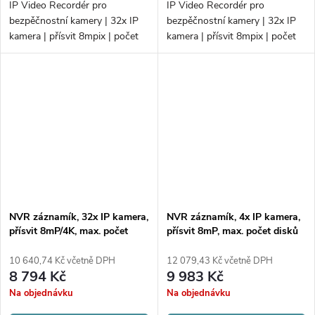
IP Video Recordér pro
IP Video Recordér pro
bezpěčnostní kamery | 32x IP
bezpěčnostní kamery | 32x IP
kamera | přísvit 8mpix | počet
kamera | přísvit 8mpix | počet
disků 4xHDD | 256Mb/160Mb
disků 4xHDD | 256Mb/160Mb
H.265+ | VCA | Alarm
H.265+ | Alarm; PoE
NVR záznamík, 32x IP kamera,
NVR záznamík, 4x IP kamera,
přísvit 8mP/4K, max. počet
přísvit 8mP, max. počet disků
disků 2xHDD
1x HDD
10 640,74 Kč včetně DPH
12 079,43 Kč včetně DPH
8 794 Kč
9 983 Kč
Na objednávku
Na objednávku