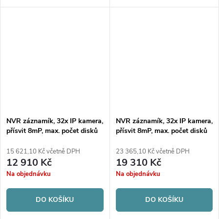
disků 4xHDD | 256 Mbps/256
disků 8xHDD/RAID |
Mbps | Alarm; AcuSense
320Mb/256Mb H.265
NVR záznamík, 32x IP kamera,
NVR záznamík, 32x IP kamera,
přísvit 8mP, max. počet disků
přísvit 8mP, max. počet disků
4xHDD
4xHDD
15 621,10 Kč včetně DPH
23 365,10 Kč včetně DPH
12 910 Kč
19 310 Kč
Na objednávku
Na objednávku
DO KOŠÍKU
DO KOŠÍKU