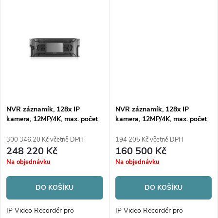
768Mb/512Mb H.265+
576Mb/512Mb H.265+
NVR záznamík, 128x IP
NVR záznamík, 128x IP
kamera, 12MP/4K, max. počet
kamera, 12MP/4K, max. počet
disků 24xHDD/RAID
disků 24xHDD/RAID
300 346,20 Kč včetně DPH
194 205 Kč včetně DPH
248 220 Kč
160 500 Kč
Na objednávku
Na objednávku
DO KOŠÍKU
DO KOŠÍKU
IP Video Recordér pro
IP Video Recordér pro