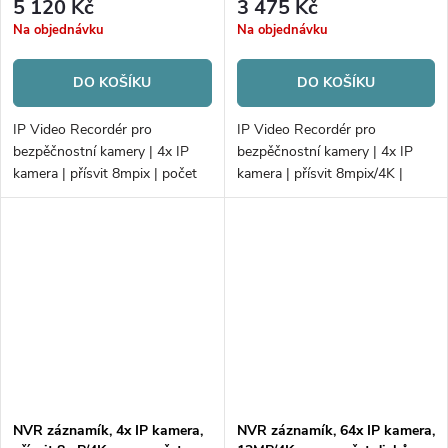
5 120 Kč
3 475 Kč
Na objednávku
Na objednávku
DO KOŠÍKU
DO KOŠÍKU
IP Video Recordér pro
IP Video Recordér pro
bezpěčnostní kamery | 4x IP
bezpěčnostní kamery | 4x IP
kamera | přísvit 8mpix | počet
kamera | přísvit 8mpix/4K |
disků 1xHDD | 40Mb/80Mb
počet disků 1xHDD |
H.265+ | VCA | PoE
40Mb/80Mb H.265+ | VCA
NVR záznamík, 4x IP kamera,
NVR záznamík, 64x IP kamera,