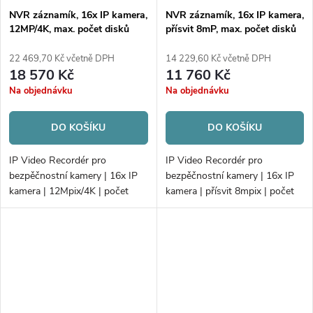
NVR záznamík, 16x IP kamera,
NVR záznamík, 16x IP kamera,
12MP/4K, max. počet disků
přísvit 8mP, max. počet disků
4xHDD
2xHDD
22 469,70 Kč včetně DPH
14 229,60 Kč včetně DPH
18 570 Kč
11 760 Kč
Na objednávku
Na objednávku
DO KOŠÍKU
DO KOŠÍKU
IP Video Recordér pro
IP Video Recordér pro
bezpěčnostní kamery | 16x IP
bezpěčnostní kamery | 16x IP
kamera | 12Mpix/4K | počet
kamera | přísvit 8mpix | počet
disků 4xHDD | 160 Mbps/256
disků 2xHDD | 160Mb/160Mb
Mbps | Alarm; AcuSense
H.265+ | Alarm; PoE