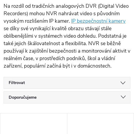
Na rozdíl od tradičních analogových DVR (Digital Video
Recorders) mohou NVR nahrávat video s původním
vysokým rozlišením IP kamer.
IP bezpečnostní kamery
se díky své vynikající kvalitě obrazu stávají stále
oblíbenějšími v systémech video dohledu. Podstatná je
také jejich škálovatelnost a flexibilita. NVR se běžně
používají k zajištění bezpečnosti a monitorování aktivit v
reálném čase, v prostředích podniků, škol a vládní
zařízení, populární začíná být i v domácnostech.
Filtrovat
Ř
Doporučujeme
a
Nejlevnější
z
V
e
Nejdražší
ý
n
p
Nejprodávanější