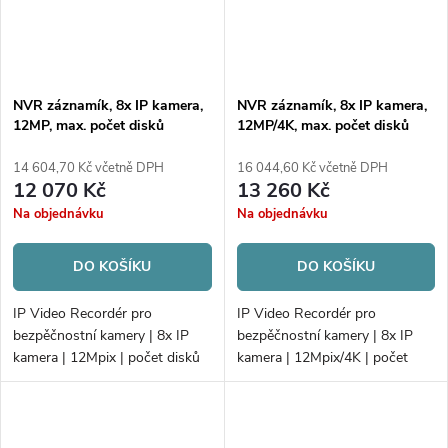
NVR záznamík, 8x IP kamera,
NVR záznamík, 8x IP kamera,
12MP, max. počet disků
12MP/4K, max. počet disků
2xHDD
2xHDD
14 604,70 Kč včetně DPH
16 044,60 Kč včetně DPH
12 070 Kč
13 260 Kč
Na objednávku
Na objednávku
DO KOŠÍKU
DO KOŠÍKU
IP Video Recordér pro
IP Video Recordér pro
bezpěčnostní kamery | 8x IP
bezpěčnostní kamery | 8x IP
kamera | 12Mpix | počet disků
kamera | 12Mpix/4K | počet
2xHDD | 80Mb/256Mb H.265+
disků 2xHDD | 80 Mbps/256
| Alarm; PoE
Mbps | Alarm; AcuSense | PoE