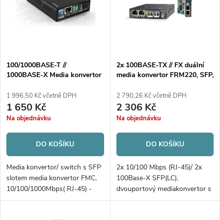
p
Abecedně
s
r
p
o
r
d
o
u
d
100/1000BASE-T //
2x 100BASE-TX // FX duální
k
1000BASE-X Media konvertor
media konvertor FRM220, SFP,
u
t
FMC, RJ45 // SFP, neřiditelný,
IN-BAND, jen karta
k
DIP přepínače
1 996,50 Kč včetně DPH
2 790,26 Kč včetně DPH
ů
1 650 Kč
2 306 Kč
t
Na objednávku
Na objednávku
ů
DO KOŠÍKU
DO KOŠÍKU
Media konvertor/ switch s SFP
2x 10/100 Mbps (RJ-45)/ 2x
slotem media konvertor FMC,
100Base-X SFP(LC),
10/100/1000Mbps( RJ-45) -
dvouportový mediakonvertor s
100/1000BASE-X SFP,
SFP sloty media konvertor
neřiditelný, DIP switche Tento
FRM220, IN-BAND