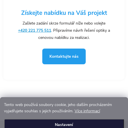
ý
Získejte nabídku na Váš projekt
p
i
Zašlete zadání skrze formulář níže nebo volejte
s
+420 221 775 511
. Připravíme návrh řešení optiky a
u
cenovou nabídku za realizaci.
Kontaktujte nás
Tento web používá soubory cookie, jeho dalším procházením
vyjadřujete souhlas s jejich používáním.
Více informací
Z
Nastavení