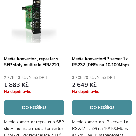
produkt nahrazuje FMC-1000S
management dle IEEE 802.3ah,
(EOL 12/2017)
dual channel convertor mode...
Media konvertor , repeater s
Media konvertor/IP server 1x
SFP sloty multirate FRM220,
RS232 (DB9) na 10/100Mbps
2R regenerace, SFP/ SFP,
(RJ-45), WEB management
100Mbps až 2,67Gbps, OAM
2 278,43 Kč včetně DPH
3 205,29 Kč včetně DPH
INBAND
1 883 Kč
2 649 Kč
Na objednávku
Na objednávku
DO KOŠÍKU
DO KOŠÍKU
Media konvertor repeater s SFP
Media konvertor/ IP server 1x
sloty multirate media konvertor
RS232 (DB9) na 10/100Mbps
FRM220, 2R regenerace, SFP/
(RJ-45), WEB management