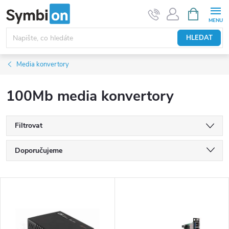
Přejít
NÁKUPNÍ
KOŠÍK
na
obsah
HLEDAT
Media konvertory
100Mb media konvertory
Filtrovat
Ř
Doporučujeme
a
Nejlevnější
z
V
e
Nejdražší
ý
n
p
Nejprodávanější
í
i