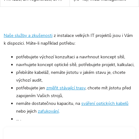
SFP, 100Mbps až 2,67Gbps,
OAM INBAND, jen karta
O
v
Naše služby a zkušenosti
z instalace velkých IT projektů jsou i Vám
l
k dispozici. Máte-li například potřebu:
á
d
potřebujete výchozí konzultaci a navrhnout koncept sítě,
navrhujete koncept optické sítě, potřebujete projekt, kalkulaci,
a
přebíráte kabeláž, nemáte jistotu v jakém stavu je, chcete
c
výchozí audit,
í
potřebujete jen
změřit stávající trasy
, chcete mít jistotu před
p
zapojením Vašich strojů,
r
nemáte dostatečnou kapacitu, na
sváření optických kabelů
v
nebo jejich
zafukování,
k
... .
y
v