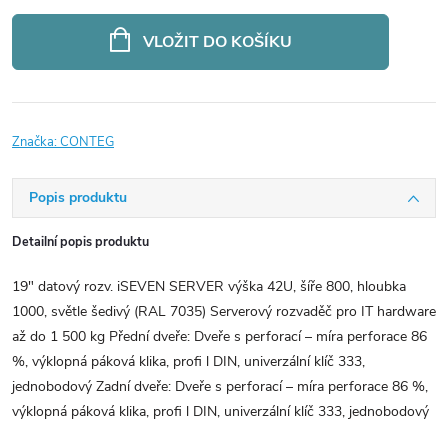
Měrná
cena:
VLOŽIT DO KOŠÍKU
Značka:
CONTEG
Popis produktu
Detailní popis produktu
19" datový rozv. iSEVEN SERVER výška 42U, šíře 800, hloubka
1000, světle šedivý (RAL 7035) Serverový rozvaděč pro IT hardware
až do 1 500 kg Přední dveře: Dveře s perforací – míra perforace 86
%, výklopná páková klika, profi l DIN, univerzální klíč 333,
jednobodový Zadní dveře: Dveře s perforací – míra perforace 86 %,
výklopná páková klika, profi l DIN, univerzální klíč 333, jednobodový