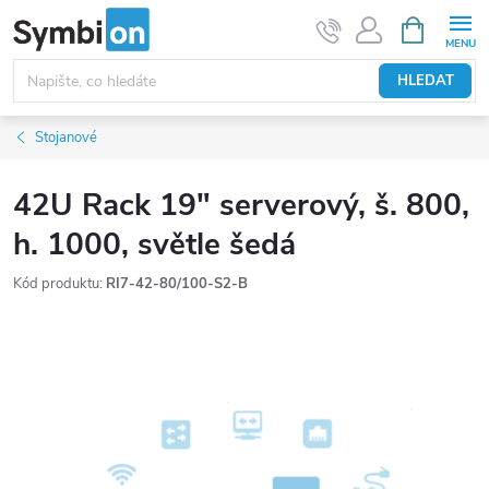
Přejít
NÁKUPNÍ
KOŠÍK
na
obsah
HLEDAT
Stojanové
42U Rack 19" serverový, š. 800,
h. 1000, světle šedá
Kód produktu:
RI7-42-80/100-S2-B