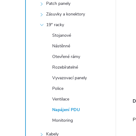
n
Patch panely
í
Zásuvky a konektory
p
19" racky
a
Stojanové
n
e
Nástěnné
l
Otevřené rámy
Rozebíratelné
Vyvazovací panely
Police
Ventilace
D
Napájení PDU
P
Monitoring
Kabely