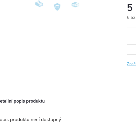
5
6 52
Měr
cena
Znač
etailní popis produktu
opis produktu není dostupný