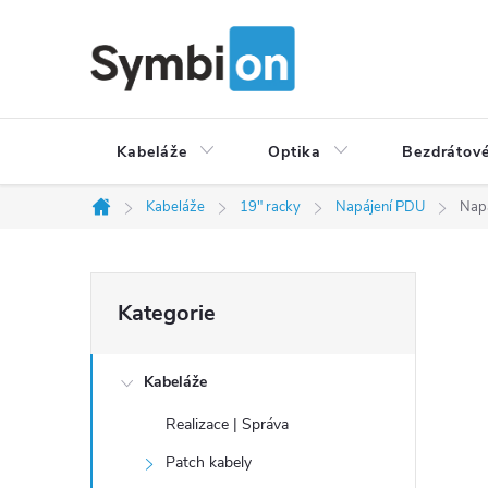
Přejít
na
obsah
Kabeláže
Optika
Bezdrátové
Kabeláže
19" racky
Napájení PDU
Napá
Domů
P
Přeskočit
Kategorie
o
kategorie
s
t
Kabeláže
r
Realizace | Správa
a
Patch kabely
n