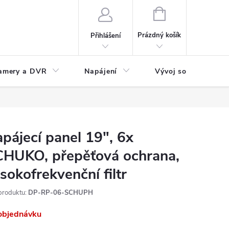
NÁKUPNÍ
KOŠÍK
Prázdný košík
Přihlášení
amery a DVR
Napájení
Vývoj software
pájecí panel 19", 6x
HUKO, přepěťová ochrana,
sokofrekvenční filtr
produktu:
DP-RP-06-SCHUPH
objednávku