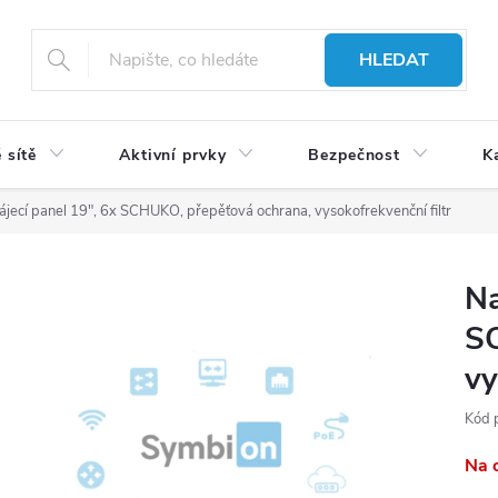
HLEDAT
 sítě
Aktivní prvky
Bezpečnost
K
jecí panel 19", 6x SCHUKO, přepěťová ochrana, vysokofrekvenční filtr
Na
SC
vy
Kód 
Na 