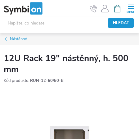
Přejít
NÁKUPNÍ
KOŠÍK
na
obsah
HLEDAT
Nástěnné
12U Rack 19" nástěnný, h. 500
mm
Kód produktu:
RUN-12-60/50-B