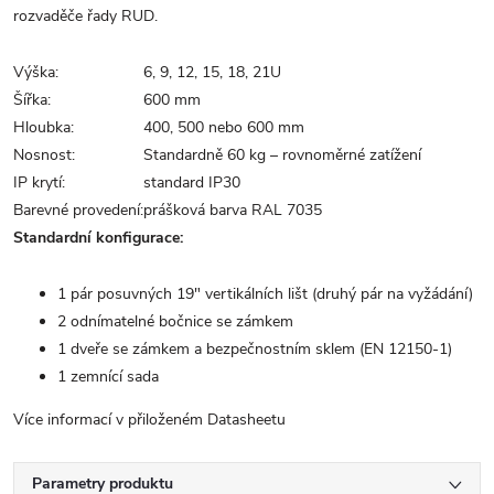
rozvaděče řady RUD.
Výška:
6, 9, 12, 15, 18, 21U
Šířka:
600 mm
Hloubka:
400, 500 nebo 600 mm
Nosnost:
Standardně 60 kg – rovnoměrné zatížení
IP krytí:
standard IP30
Barevné provedení:
prášková barva RAL 7035
Standardní konfigurace:
1 pár posuvných 19" vertikálních lišt (druhý pár na vyžádání)
2 odnímatelné bočnice se zámkem
1 dveře se zámkem a bezpečnostním sklem (EN 12150-1)
1 zemnící sada
Více informací v přiloženém Datasheetu
Parametry produktu