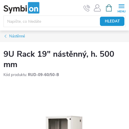
Přejít
NÁKUPNÍ
KOŠÍK
na
obsah
HLEDAT
Nástěnné
9U Rack 19" nástěnný, h. 500
mm
Kód produktu:
RUD-09-60/50-B