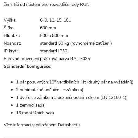
čímž liší od nástěnného rozvaděče řady RUN.
Výška:
6, 9, 12, 15, 18U
Šířka:
600 mm
Hloubka:
500 a 800 mm
Nosnost:
standard 50 kg (rovnoměrné zatížení)
IP krytí:
standard IP30
Barevné provedení:
prášková barva RAL 7035
Standardní konfigurace:
1 pár posuvných 19" vertikálních lišt (druhý pár na vyžádání))
2 odnímatelné bočnice se zámkem)
1 dveře se zámkem a bezpečnostním sklem (EN 12150-1))
1 zemnící sada)
16 montážních sad)
Více informací v přiloženém Datasheetu