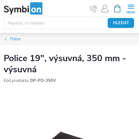
Přejít
NÁKUPNÍ
KOŠÍK
na
obsah
HLEDAT
Police
Police 19", výsuvná, 350 mm -
výsuvná
Kód produktu:
DP-PO-350V