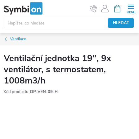
Přejít
NÁKUPNÍ
KOŠÍK
na
obsah
HLEDAT
Ventilace
Ventilační jednotka 19", 9x
ventilátor, s termostatem,
1008m3/h
Kód produktu:
DP-VEN-09-H