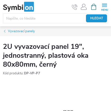
Přejít
NÁKUPNÍ
KOŠÍK
na
obsah
HLEDAT
Vyvazovací panely
2U vyvazovací panel 19",
jednostranný, plastová oka
80x80mm, černý
Kód produktu:
DP-VP-P7