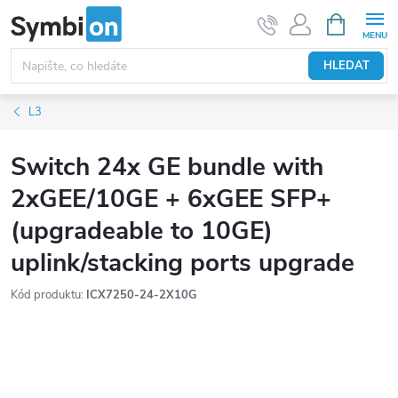
Přejít
NÁKUPNÍ
KOŠÍK
na
obsah
HLEDAT
L3
Switch 24x GE bundle with
2xGEE/10GE + 6xGEE SFP+
(upgradeable to 10GE)
uplink/stacking ports upgrade
Kód produktu:
ICX7250-24-2X10G