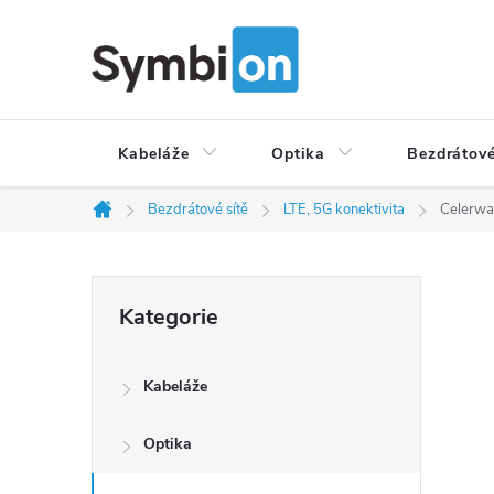
Přejít
na
obsah
Kabeláže
Optika
Bezdrátové
Bezdrátové sítě
LTE, 5G konektivita
Celerwa
Domů
P
Přeskočit
Kategorie
o
kategorie
s
t
Kabeláže
r
a
Optika
n