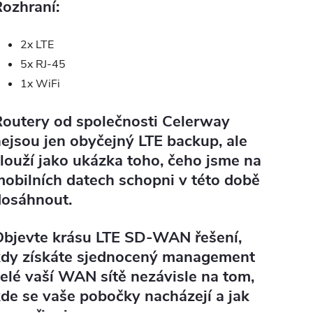
ozhraní:
2x LTE
5x RJ-45
1x WiFi
outery od společnosti Celerway
ejsou jen obyčejný LTE backup, ale
louží jako ukázka toho, čeho jsme na
obilních datech schopni v této době
dosáhnout.
Objevte krásu LTE SD-WAN řešení,
kdy získáte sjednocený management
elé vaší WAN sítě nezávisle na tom,
de se vaše pobočky nacházejí a jak