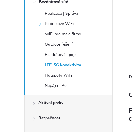
n
Bezdrátové sítě
í
Realizace | Správa
p
Podnikové WiFi
a
WiFi pro malé firmy
n
e
Outdoor řešení
l
Bezdrátové spoje
LTE, 5G konektivita
Hotspoty WiFi
D
Napájení PoE
C
Aktivní prvky
F
Bezpečnost