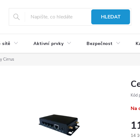
HLEDAT
 sítě
Aktivní prvky
Bezpečnost
K
y Cirrus
Ce
Kód 
Na 
1
14 1