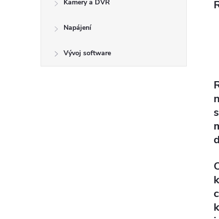
Kamery a DVR
R
Napájení
Vývoj software
R
n
s
m
c
k