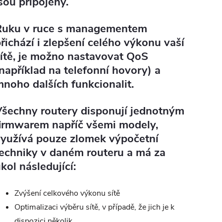
sou připojeny.
Ruku v ruce s managementem
řichází i zlepšení celého výkonu vaší
ítě, je možno nastavovat QoS
například na telefonní hovory) a
noho dalších funkcionalit.
šechny routery disponují jednotným
irmwarem napříč všemi modely,
využívá pouze zlomek výpočetní
echniky v daném routeru a má za
kol následující:
Zvýšení celkového výkonu sítě
Optimalizaci výběru sítě, v případě, že jich je k
dispozici několik