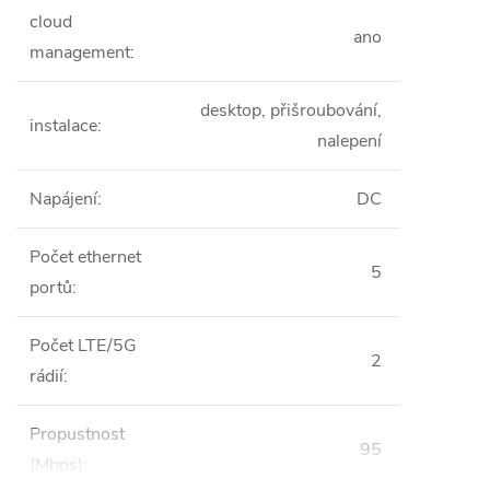
cloud
ano
management
:
desktop, přišroubování,
instalace
:
nalepení
Napájení
:
DC
Počet ethernet
5
portů
:
Počet LTE/5G
2
rádií
:
Propustnost
95
(Mbps)
: