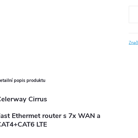
Měr
cena
Znač
etailní popis produktu
elerway Cirrus
ast Ethermet router s 7x WAN a
CAT4+CAT6 LTE