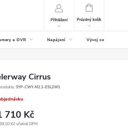
NÁKUPNÍ
KOŠÍK
Prázdný košík
Přihlášení
amery a DVR
Napájení
Vývoj software
lerway Cirrus
produktu:
3YP-CWY-M2.1-E5L2W1
objednávku
1 710 Kč
69,10 Kč včetně DPH