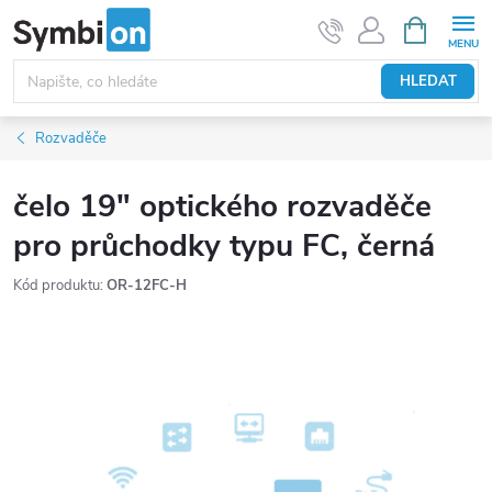
Přejít
NÁKUPNÍ
KOŠÍK
na
obsah
HLEDAT
Rozvaděče
čelo 19" optického rozvaděče
pro průchodky typu FC, černá
Kód produktu:
OR-12FC-H