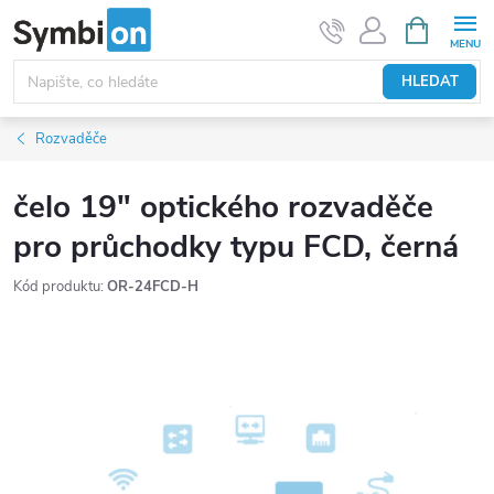
Přejít
NÁKUPNÍ
KOŠÍK
na
obsah
HLEDAT
Rozvaděče
čelo 19" optického rozvaděče
pro průchodky typu FCD, černá
Kód produktu:
OR-24FCD-H