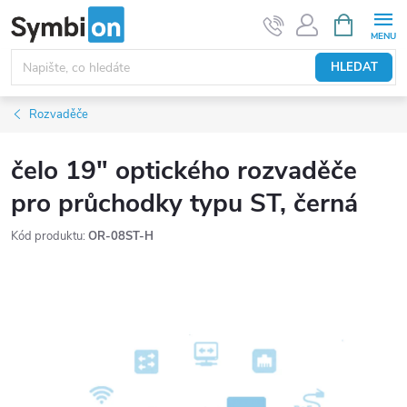
Přejít
NÁKUPNÍ
KOŠÍK
na
obsah
HLEDAT
Rozvaděče
čelo 19" optického rozvaděče
pro průchodky typu ST, černá
Kód produktu:
OR-08ST-H