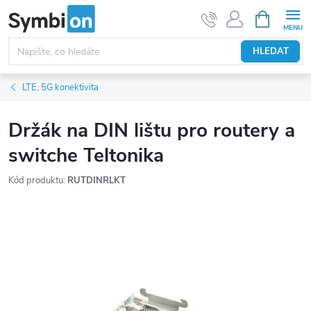
Přejít
NÁKUPNÍ
KOŠÍK
na
obsah
HLEDAT
LTE, 5G konektivita
Držák na DIN lištu pro routery a
switche Teltonika
Kód produktu:
RUTDINRLKT