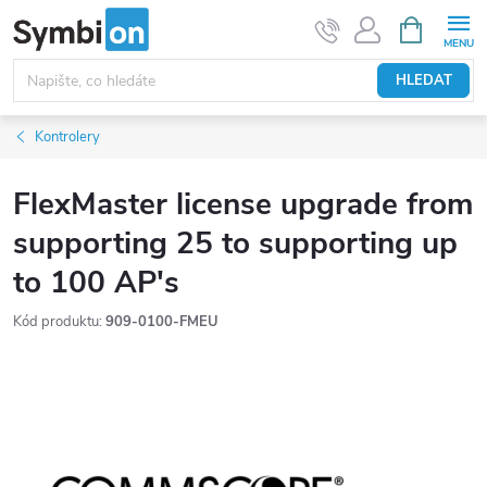
Přejít
NÁKUPNÍ
KOŠÍK
na
obsah
HLEDAT
Kontrolery
FlexMaster license upgrade from
supporting 25 to supporting up
to 100 AP's
Kód produktu:
909-0100-FMEU