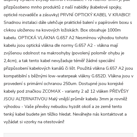
přizpůsobeno mnho produktů z naší nabídky (kabelové spojky,
optické rozvaděče a zásuvky) PRVNÍ OPTICKÝ KABEL V KRABICI!
Snadnou instalaci dále ulehčuje praktické balení v papírovém boxu s
cívkou uloženou na kovových ložiskách. Box obsahuje 1000m
kabelu. OPTICKÁ VLÁKNA G.657 A2 Nesmírnou výhodou tohoto
kabelu jsou optická vlákna dle normy G.657 A2 - vlákna mají
zvýšenou odolnost na makroohyby (povolený poloměr ohybu je
2,4cm), a tak tento kabel nevyžaduje téměř žádné speciální
přizpůsobení kabelových kanálů či lišt. Použitá vlákna G.657 A2 jsou
kompatibilní s běžnými low-waterpeak vlákny G.652D. Vlákna jsou v
provedení s primární ochranou 250um. Dostupné jsou korejské
kabely pod značkou ZCOMAX - varianty 2 až 12 vláken PŘEVĚSY
JSOU ALTERNATIVOU Malý vnější průměr kabelu 3mm je rovněž
výhodou - Vaše převěsy nebudou hyzdit okolí a ze země tento
tenký kabel budete jen těžko hledat. Neváhejte nás kontaktovat a
vyžádat si vzorky na otestování!