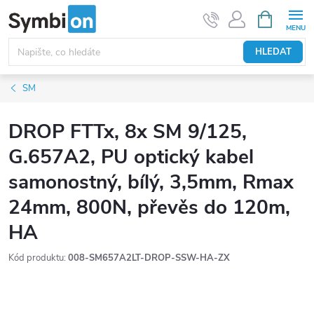
Přejít
NÁKUPNÍ
KOŠÍK
na
obsah
HLEDAT
SM
DROP FTTx, 8x SM 9/125,
G.657A2, PU optický kabel
samonostný, bílý, 3,5mm, Rmax
24mm, 800N, převěs do 120m,
HA
Kód produktu:
008-SM657A2LT-DROP-SSW-HA-ZX