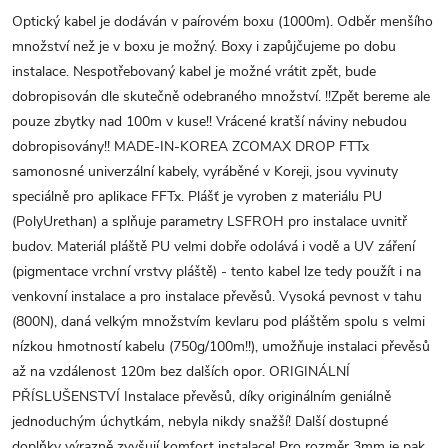
Optický kabel je dodáván v paírovém boxu (1000m). Odběr menšího
množství než je v boxu je možný. Boxy i zapůjčujeme po dobu
instalace. Nespotřebovaný kabel je možné vrátit zpět, bude
dobropisován dle skutečně odebraného množství. !!Zpět bereme ale
pouze zbytky nad 100m v kuse!! Vrácené kratší náviny nebudou
dobropisovány!! MADE-IN-KOREA ZCOMAX DROP FTTx
samonosné univerzální kabely, vyráběné v Koreji, jsou vyvinuty
speciálně pro aplikace FFTx. Plášť je vyroben z materiálu PU
(PolyUrethan) a splňuje parametry LSFROH pro instalace uvnitř
budov. Materiál pláště PU velmi dobře odolává i vodě a UV záření
(pigmentace vrchní vrstvy pláště) - tento kabel lze tedy použít i na
venkovní instalace a pro instalace převěsů. Vysoká pevnost v tahu
(800N), daná velkým množstvím kevlaru pod pláštěm spolu s velmi
nízkou hmotností kabelu (750g/100m!!), umožňuje instalaci převěsů
až na vzdálenost 120m bez dalších opor. ORIGINÁLNÍ
PŘÍSLUŠENSTVÍ Instalace převěsů, díky originálním geniálně
jednoduchým úchytkám, nebyla nikdy snažší! Další dostupné
doplňky výrazně zvyšují komfort instalace! Pro rozměr 3mm je pak