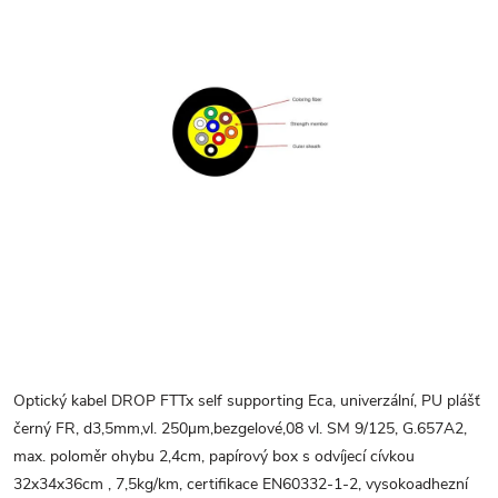
Optický kabel DROP FTTx self supporting Eca, univerzální, PU plášť
černý FR, d3,5mm,vl. 250µm,bezgelové,08 vl. SM 9/125, G.657A2,
max. poloměr ohybu 2,4cm, papírový box s odvíjecí cívkou
32x34x36cm , 7,5kg/km, certifikace EN60332-1-2, vysokoadhezní