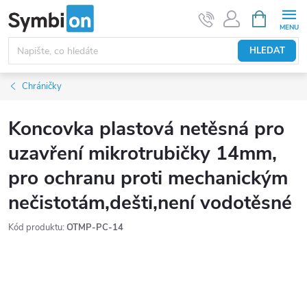
Přejít
NÁKUPNÍ
KOŠÍK
na
obsah
HLEDAT
Chráničky
Koncovka plastová netěsná pro
uzavření mikrotrubičky 14mm,
pro ochranu proti mechanickým
nečistotám,dešti,není vodotěsné
Kód produktu:
OTMP-PC-14