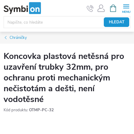
Přejít
NÁKUPNÍ
KOŠÍK
na
obsah
HLEDAT
Chráničky
Koncovka plastová netěsná pro
uzavření trubky 32mm, pro
ochranu proti mechanickým
nečistotám a dešti, není
vodotěsné
Kód produktu:
OTMP-PC-32