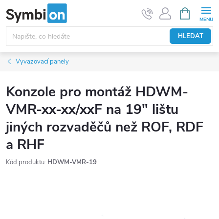
Přejít
NÁKUPNÍ
KOŠÍK
na
obsah
HLEDAT
Vyvazovací panely
Konzole pro montáž HDWM-
VMR-xx-xx/xxF na 19" lištu
jiných rozvaděčů než ROF, RDF
a RHF
Kód produktu:
HDWM-VMR-19