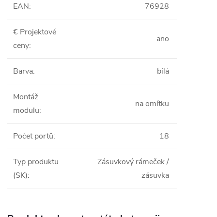
EAN
:
76928
€ Projektové
ano
ceny
:
Barva
:
bílá
Montáž
na omítku
modulu
:
Počet portů
:
18
Typ produktu
Zásuvkový rámeček /
(SK)
:
zásuvka