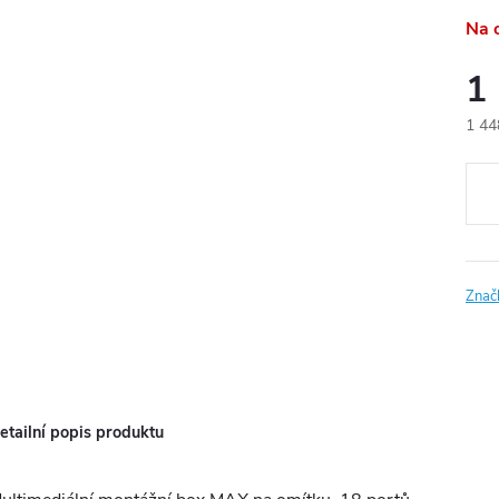
Na 
1
1 44
Měr
cena
Znač
etailní popis produktu