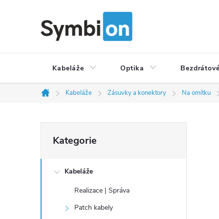
Přejít
na
obsah
Kabeláže
Optika
Bezdrátové
Kabeláže
Zásuvky a konektory
Na omítku
Domů
P
Přeskočit
Kategorie
o
kategorie
s
t
Kabeláže
r
Realizace | Správa
a
Patch kabely
n