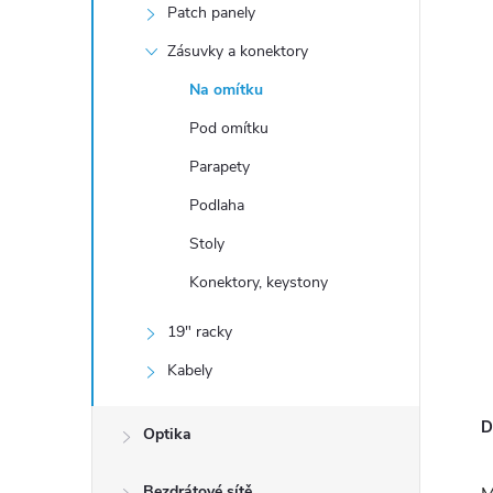
n
Patch panely
í
Zásuvky a konektory
p
Na omítku
a
Pod omítku
n
e
Parapety
l
Podlaha
Stoly
Konektory, keystony
19" racky
Kabely
D
Optika
Bezdrátové sítě