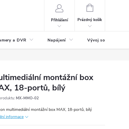
NÁKUPNÍ
KOŠÍK
Prázdný košík
Přihlášení
amery a DVR
Napájení
Vývoj software
ltimediální montážní box
X, 18-portů, bílý
produktu:
MX-MMO-02
on multimediální montážní box MAX, 18-portů, bílý
ilní informace