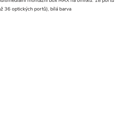
ultimediální montážní box MAX na omítku. 18 portů
až 36 optických portů), bílá barva