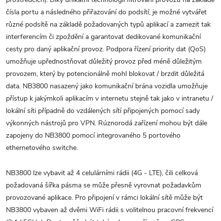
čísla portu a následného přiřazování do podsítí, je možné vytvářet
různé podsítě na základě požadovaných typů aplikací a zamezit tak
interferencím či zpoždění a garantovat dedikované komunikační
cesty pro daný aplikační provoz. Podpora řízení priority dat (QoS)
umožňuje upřednostňovat důležitý provoz před méně důležitým
provozem, který by potencionálně mohl blokovat / brzdit důležitá
data. NB3800 nasazený jako komunikační brána vozidla umožňuje
přístup k jakýmkoli aplikacím v internetu stejně tak jako v intranetu /
lokální síti případně do vzdálených sítí připojených pomocí sady
výkonných nástrojů pro VPN. Rúznorodá zařízení mohou být dále
zapojeny do NB3800 pomocí integrovaného 5 portového
ethernetového switche.
NB3800 lze vybavit až 4 celulárními rádii (4G - LTE), čili celková
požadovaná šířka pásma se může přesně vyrovnat požadavkům
provozované aplikace. Pro připojení v rámci lokální sítě může být
NB3800 vybaven až dvěmi WiFi rádii s volitelnou pracovní frekvencí