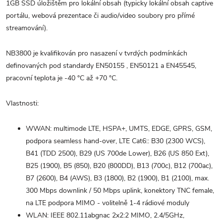
1GB SSD úložištěm pro lokální obsah (typicky lokální obsah captive
portálu, webová prezentace či audio/video soubory pro přímé
streamování).
NB3800 je kvalifikován pro nasazení v tvrdých podmínkách
definovaných pod standardy EN50155 , EN50121 a EN45545,
pracovní teplota je -40 °C až +70 °C.
Vlastnosti:
WWAN: multimode LTE, HSPA+, UMTS, EDGE, GPRS, GSM,
podpora seamless hand-over, LTE Cat6:: B30 (2300 WCS),
B41 (TDD 2500), B29 (US 700de Lower), B26 (US 850 Ext),
B25 (1900), B5 (850), B20 (800DD), B13 (700c), B12 (700ac),
B7 (2600), B4 (AWS), B3 (1800), B2 (1900), B1 (2100), max.
300 Mbps downlink / 50 Mbps uplink, konektory TNC female,
na LTE podpora MIMO - volitelně 1-4 rádiové moduly
WLAN: IEEE 802.11abgnac 2x2:2 MIMO, 2.4/5GHz,