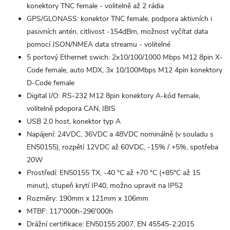
konektory TNC female - volitelně až 2 rádia
GPS/GLONASS: konektor TNC female, podpora aktivních i
pasivních antén, citlivost -154dBm, možnost vyčítat data
pomocí JSON/NMEA data streamu - volitelné
5 portový Ethernet swich: 2x10/100/1000 Mbps M12 8pin X-
Code female, auto MDX, 3x 10/100Mbps M12 4pin konektory
D-Code female
Digital I/O: RS-232 M12 8pin konektory A-kód female,
volitelně pdopora CAN, IBIS
USB 2.0 host, konektor typ A
Napájení: 24VDC, 36VDC a 48VDC nominálně (v souladu s
EN50155), rozpětí 12VDC až 60VDC, -15% / +5%, spotřeba
20W
Prostředí: EN50155 TX, -40 °C až +70 °C (+85°C až 15
minut), stupeň krytí IP40, možno upravit na IP52
Rozměry: 190mm x 121mm x 106mm
MTBF: 117'000h-296'000h
Drážní certifikace: EN50155:2007, EN 45545-2:2015