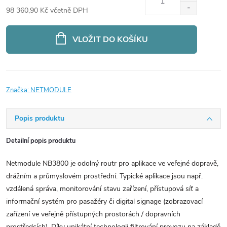
98 360,90 Kč včetně DPH
Měrná
cena:
VLOŽIT DO KOŠÍKU
Značka:
NETMODULE
Popis produktu
Detailní popis produktu
Netmodule NB3800 je odolný routr pro aplikace ve veřejné dopravě,
drážním a průmyslovém prostřední. Typické aplikace jsou např.
vzdálená správa, monitorování stavu zařízení, přístupová síť a
informační systém pro pasažéry či digital signage (zobrazovací
zařízení ve veřejně přístupných prostorách / dopravních
prostředcích). Díky unikátní technologii filtrování provozu na základě