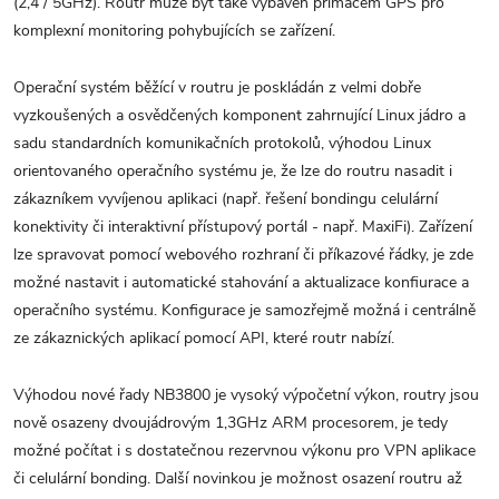
(2,4 / 5GHz). Routr může být také vybaven přímačem GPS pro
komplexní monitoring pohybujících se zařízení.
Operační systém běžící v routru je poskládán z velmi dobře
vyzkoušených a osvědčených komponent zahrnující Linux jádro a
sadu standardních komunikačních protokolů, výhodou Linux
orientovaného operačního systému je, že lze do routru nasadit i
zákazníkem vyvíjenou aplikaci (např. řešení bondingu celulární
konektivity či interaktivní přístupový portál - např. MaxiFi). Zařízení
lze spravovat pomocí webového rozhraní či příkazové řádky, je zde
možné nastavit i automatické stahování a aktualizace konfiurace a
operačního systému. Konfigurace je samozřejmě možná i centrálně
ze zákaznických aplikací pomocí API, které routr nabízí.
Výhodou nové řady NB3800 je vysoký výpočetní výkon, routry jsou
nově osazeny dvoujádrovým 1,3GHz ARM procesorem, je tedy
možné počítat i s dostatečnou rezervnou výkonu pro VPN aplikace
či celulární bonding. Další novinkou je možnost osazení routru až