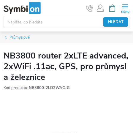
Přejít
NÁKUPNÍ
KOŠÍK
na
obsah
HLEDAT
Průmyslové
NB3800 router 2xLTE advanced,
2xWiFi .11ac, GPS, pro průmysl
a železnice
Kód produktu:
NB3800-2LD2WAC-G