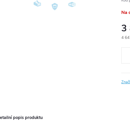
Kód 
Na 
3
4 64
Měr
cena
Znač
etailní popis produktu