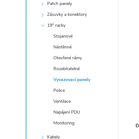
n
Patch panely
í
Zásuvky a konektory
p
19" racky
a
Stojanové
n
e
Nástěnné
l
Otevřené rámy
Rozebíratelné
Vyvazovací panely
Police
Ventilace
Napájení PDU
Monitoring
D
Kabely