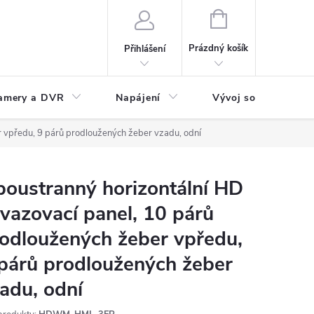
NÁKUPNÍ
KOŠÍK
Prázdný košík
Přihlášení
amery a DVR
Napájení
Vývoj software
 vpředu, 9 párů prodloužených žeber vzadu, odní
oustranný horizontální HD
vazovací panel, 10 párů
odloužených žeber vpředu,
párů prodloužených žeber
adu, odní