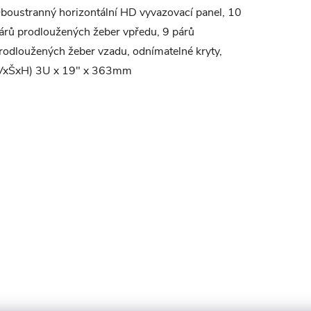
boustranný horizontální HD vyvazovací panel, 10
árů prodloužených žeber vpředu, 9 párů
rodloužených žeber vzadu, odnímatelné kryty,
VxŠxH) 3U x 19" x 363mm