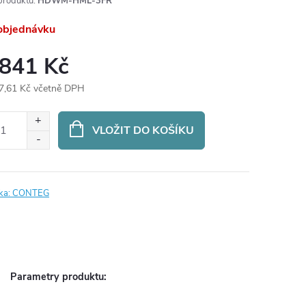
produktu:
HDWM-HML-3FR
objednávku
 841 Kč
7,61 Kč včetně DPH
ná
:
VLOŽIT DO KOŠÍKU
ka:
CONTEG
Parametry produktu: