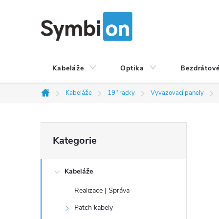
Přejít
na
obsah
Kabeláže
Optika
Bezdrátové
Kabeláže
19" racky
Vyvazovací panely
Domů
P
Přeskočit
Kategorie
o
kategorie
s
t
Kabeláže
r
Realizace | Správa
a
Patch kabely
n