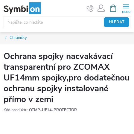
Přejít
NÁKUPNÍ
KOŠÍK
na
obsah
HLEDAT
Chráničky
Ochrana spojky nacvakávací
transparentní pro ZCOMAX
UF14mm spojky,pro dodatečnou
ochranu spojky instalované
přímo v zemi
Kód produktu:
OTMP-UF14-PROTECTOR