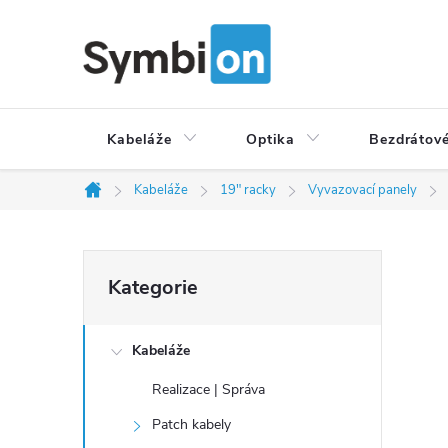
Přejít
na
obsah
Kabeláže
Optika
Bezdrátové
Kabeláže
19" racky
Vyvazovací panely
Domů
P
Přeskočit
Kategorie
o
kategorie
s
t
Kabeláže
r
Realizace | Správa
a
Patch kabely
n