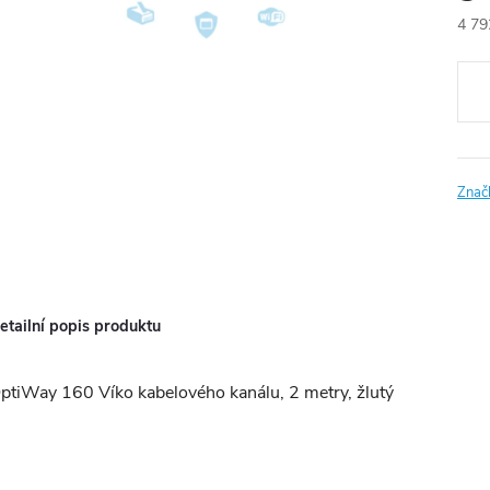
4 79
Měr
cena
Znač
etailní popis produktu
ptiWay 160 Víko kabelového kanálu, 2 metry, žlutý