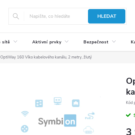
HLEDAT
 sítě
Aktivní prvky
Bezpečnost
K
OptiWay 160 Víko kabelového kanálu, 2 metry, žlutý
Op
ka
Kód 
3