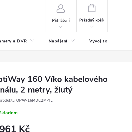
NÁKUPNÍ
KOŠÍK
Prázdný košík
Přihlášení
amery a DVR
Napájení
Vývoj software
tiWay 160 Víko kabelového
nálu, 2 metry, žlutý
produktu:
OPW-16MDC2M-YL
Skladem
 961 Kč