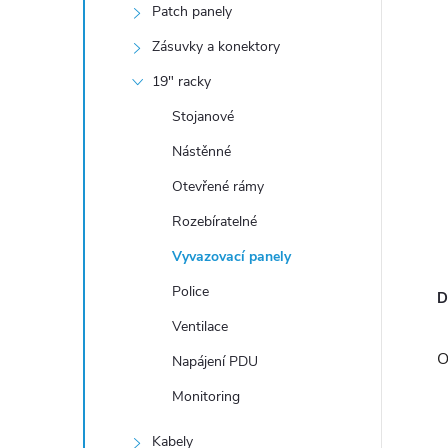
n
Patch panely
í
Zásuvky a konektory
p
19" racky
a
Stojanové
n
e
Nástěnné
l
Otevřené rámy
Rozebíratelné
Vyvazovací panely
Police
D
Ventilace
O
Napájení PDU
Monitoring
Kabely