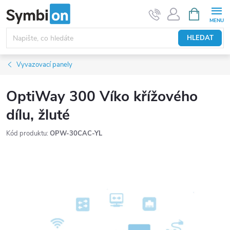
Přejít
NÁKUPNÍ
KOŠÍK
na
obsah
HLEDAT
Vyvazovací panely
OptiWay 300 Víko křížového
dílu, žluté
Kód produktu:
OPW-30CAC-YL