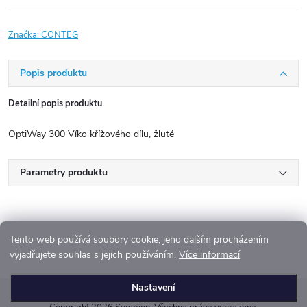
Značka:
CONTEG
Popis produktu
Detailní popis produktu
OptiWay 300 Víko křížového dílu, žluté
Parametry produktu
Tento web používá soubory cookie, jeho dalším procházením
vyjadřujete souhlas s jejich používáním.
Více informací
Z
Nastavení
á