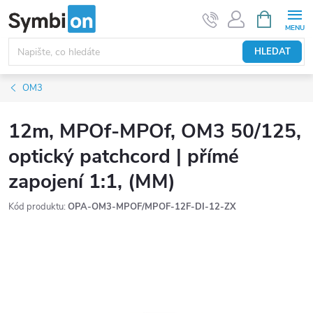
Přejít
NÁKUPNÍ
KOŠÍK
na
obsah
HLEDAT
OM3
12m, MPOf-MPOf, OM3 50/125,
optický patchcord | přímé
zapojení 1:1, (MM)
Kód produktu:
OPA-OM3-MPOF/MPOF-12F-DI-12-ZX