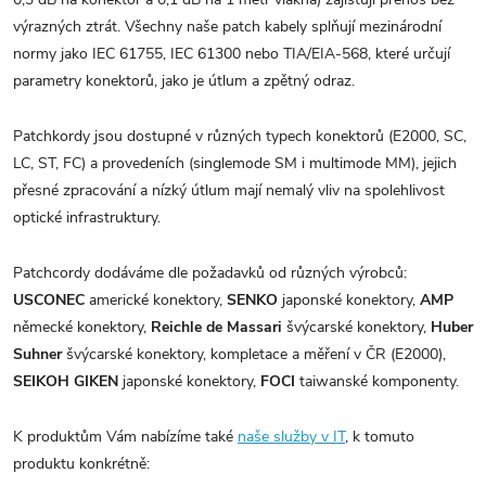
výrazných ztrát. Všechny naše patch kabely splňují mezinárodní
normy jako IEC 61755, IEC 61300 nebo TIA/EIA-568, které určují
parametry konektorů, jako je útlum a zpětný odraz.
Patchkordy jsou dostupné v různých typech konektorů (E2000, SC,
LC, ST, FC) a provedeních (singlemode SM i multimode MM), jejich
přesné zpracování a nízký útlum mají nemalý vliv na spolehlivost
optické infrastruktury.
Patchcordy dodáváme dle požadavků od různých výrobců:
USCONEC
americké konektory,
SENKO
japonské konektory,
AMP
německé konektory,
Reichle de Massari
švýcarské konektory,
Huber
Suhner
švýcarské konektory, kompletace a měření v ČR (E2000),
SEIKOH GIKEN
japonské konektory,
FOCI
taiwanské komponenty.
K produktům Vám nabízíme také
naše služby v IT
, k tomuto
produktu konkrétně: