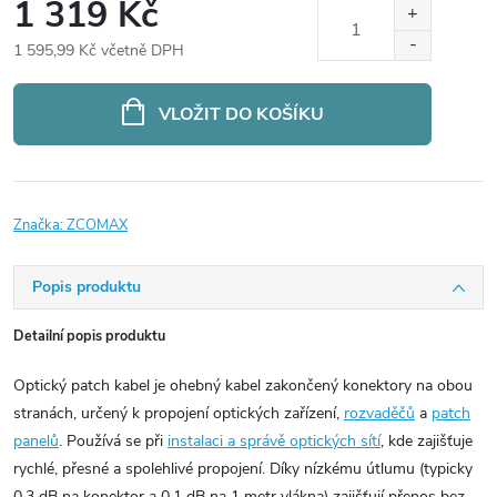
1 319 Kč
1 595,99 Kč včetně DPH
Měrná
cena:
VLOŽIT DO KOŠÍKU
Značka:
ZCOMAX
Popis produktu
Detailní popis produktu
Optický patch kabel je ohebný kabel zakončený konektory na obou
stranách, určený k propojení optických zařízení,
rozvaděčů
a
patch
panelů
. Používá se při
instalaci a správě optických sítí
, kde zajišťuje
rychlé, přesné a spolehlivé propojení. Díky nízkému útlumu (typicky
0,3 dB na konektor a 0,1 dB na 1 metr vlákna) zajišťují přenos bez