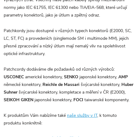
normy jako IEC 61755, IEC 61300 nebo TIA/EIA-568, které určují
parametry konektorů, jako je útlum a zpětný odraz.
Patchkordy jsou dostupné v různých typech konektorů (E2000, SC,
LC, ST, FC) a provedeních (singlemode SM i multimode MM), jejich
přesné zpracování a nízký útlum mají nemalý vliv na spolehlivost
optické infrastruktury.
Patchcordy dodáváme dle požadavků od různých výrobců:
USCONEC
americké konektory,
SENKO
japonské konektory,
AMP
německé konektory,
Reichle de Massari
švýcarské konektory,
Huber
Suhner
švýcarské konektory, kompletace a měření v ČR (E2000),
SEIKOH GIKEN
japonské konektory,
FOCI
taiwanské komponenty.
K produktům Vám nabízíme také
naše služby v IT
, k tomuto
produktu konkrétně: