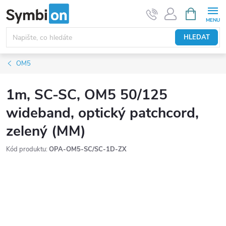
Přejít
NÁKUPNÍ
KOŠÍK
na
obsah
HLEDAT
OM5
1m, SC-SC, OM5 50/125
wideband, optický patchcord,
zelený (MM)
Kód produktu:
OPA-OM5-SC/SC-1D-ZX