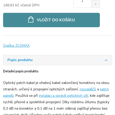
148,83 Kč včetně DPH
Měrná
cena:
VLOŽIT DO KOŠÍKU
Značka:
ZCOMAX
Popis produktu
Detailní popis produktu
Optický patch kabel je ohebný kabel zakončený konektory na obou
stranách, určený k propojení optických zařízení,
rozvaděčů
a
patch
panelů
. Používá se při
instalaci a správě optických sítí
, kde zajišťuje
rychlé, přesné a spolehlivé propojení. Díky nízkému útlumu (typicky
0,3 dB na konektor a 0,1 dB na 1 metr vlákna) zajišťují přenos bez
výrazných ztrát. Všechny naše patch kabely splňují mezinárodní