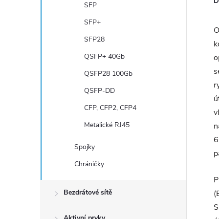
D
SFP
SFP+
O
SFP28
k
QSFP+ 40Gb
o
s
QSFP28 100Gb
r
QSFP-DD
ú
CFP, CFP2, CFP4
v
Metalické RJ45
n
6
Spojky
p
Chráničky
P
Bezdrátové sítě
(
S
Aktivní prvky