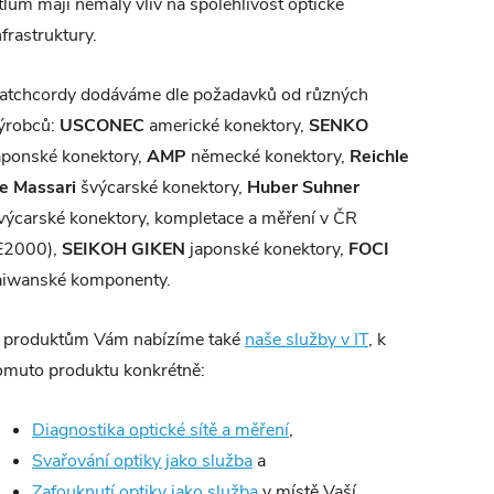
tlum mají nemalý vliv na spolehlivost optické
nfrastruktury.
atchcordy dodáváme dle požadavků od různých
ýrobců:
USCONEC
americké konektory,
SENKO
aponské konektory,
AMP
německé konektory,
Reichle
e Massari
švýcarské konektory,
Huber Suhner
výcarské konektory, kompletace a měření v ČR
E2000),
SEIKOH GIKEN
japonské konektory,
FOCI
aiwanské komponenty.
 produktům Vám nabízíme také
naše služby v IT
, k
omuto produktu konkrétně:
Diagnostika optické sítě a měření
,
Svařování optiky jako služba
a
Zafouknutí optiky jako služba
v místě Vaší