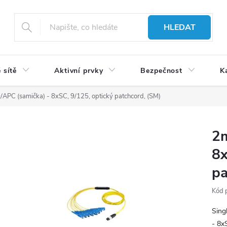
HLEDAT
 sítě
Aktivní prvky
Bezpečnost
K
APC (samička) - 8xSC, 9/125, optický patchcord, (SM)
2m
8x
pa
Kód 
Sing
- 8x