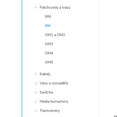
n
Patchcordy a trasy
í
p
MM
a
SM
n
OM1 a OM2
e
OM3
l
OM4
OM5
Kabely
Vany a rozvaděče
Switche
Media konvertory
Transceivery