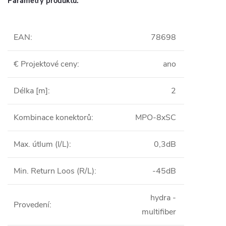
Parametry produktu:
EAN
:
78698
€ Projektové ceny
:
ano
Délka [m]
:
2
Kombinace konektorů
:
MPO-8xSC
Max. útlum (I/L)
:
0,3dB
Min. Return Loos (R/L)
:
-45dB
hydra -
Provedení
:
multifiber