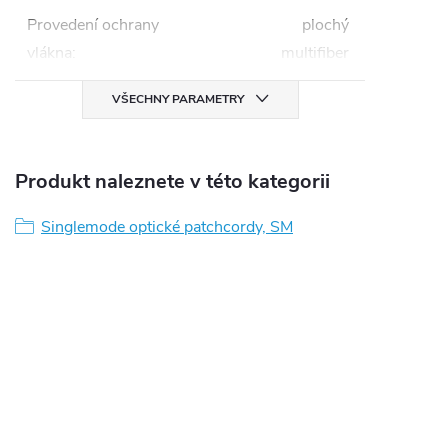
Provedení ochrany
plochý
vlákna
:
multifiber
VŠECHNY PARAMETRY
Produkt naleznete v této kategorii
Singlemode optické patchcordy, SM