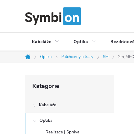
Přejít
na
obsah
Kabeláže
Optika
Bezdrátové
Optika
Patchcordy a trasy
SM
2m, MPO/
Domů
P
Přeskočit
Kategorie
o
kategorie
s
t
Kabeláže
r
a
Optika
n
Realizace | Správa