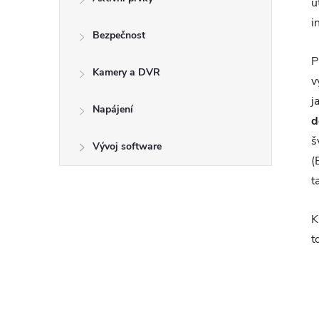
ú
i
Bezpečnost
P
Kamery a DVR
v
j
Napájení
d
š
Vývoj software
(
t
K
t