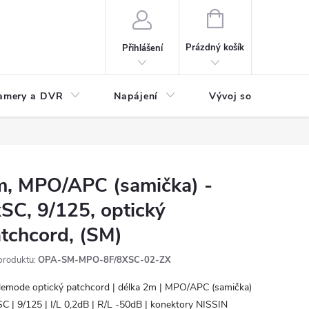
NÁKUPNÍ
KOŠÍK
Prázdný košík
Přihlášení
amery a DVR
Napájení
Vývoj software
, MPO/APC (samička) -
SC, 9/125, optický
tchcord, (SM)
produktu:
OPA-SM-MPO-8F/8XSC-02-ZX
lemode optický patchcord | délka 2m | MPO/APC (samička)
SC | 9/125 | I/L 0,2dB | R/L -50dB | konektory NISSIN