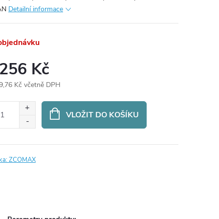
AN
Detailní informace
objednávku
 256 Kč
9,76 Kč včetně DPH
ná
:
VLOŽIT DO KOŠÍKU
ka:
ZCOMAX