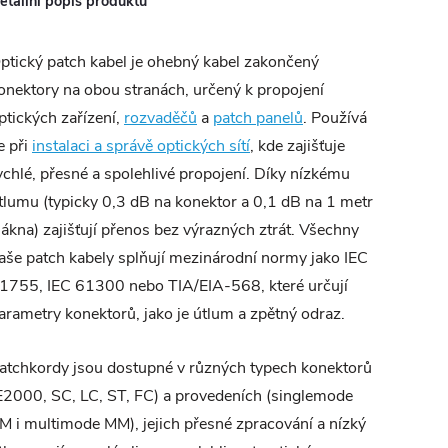
etailní popis produktu
ptický patch kabel je ohebný kabel zakončený
onektory na obou stranách, určený k propojení
ptických zařízení,
rozvaděčů
a
patch panelů
. Používá
e při
instalaci a správě optických sítí
, kde zajišťuje
ychlé, přesné a spolehlivé propojení. Díky nízkému
tlumu (typicky 0,3 dB na konektor a 0,1 dB na 1 metr
lákna) zajišťují přenos bez výrazných ztrát. Všechny
aše patch kabely splňují mezinárodní normy jako IEC
1755, IEC 61300 nebo TIA/EIA-568, které určují
arametry konektorů, jako je útlum a zpětný odraz.
atchkordy jsou dostupné v různých typech konektorů
E2000, SC, LC, ST, FC) a provedeních (singlemode
M i multimode MM), jejich přesné zpracování a nízký