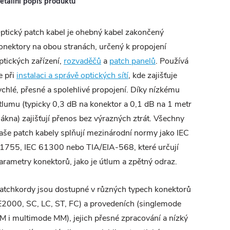
etailní popis produktu
ptický patch kabel je ohebný kabel zakončený
onektory na obou stranách, určený k propojení
ptických zařízení,
rozvaděčů
a
patch panelů
. Používá
e při
instalaci a správě optických sítí
, kde zajišťuje
ychlé, přesné a spolehlivé propojení. Díky nízkému
tlumu (typicky 0,3 dB na konektor a 0,1 dB na 1 metr
lákna) zajišťují přenos bez výrazných ztrát. Všechny
aše patch kabely splňují mezinárodní normy jako IEC
1755, IEC 61300 nebo TIA/EIA-568, které určují
arametry konektorů, jako je útlum a zpětný odraz.
atchkordy jsou dostupné v různých typech konektorů
E2000, SC, LC, ST, FC) a provedeních (singlemode
M i multimode MM), jejich přesné zpracování a nízký