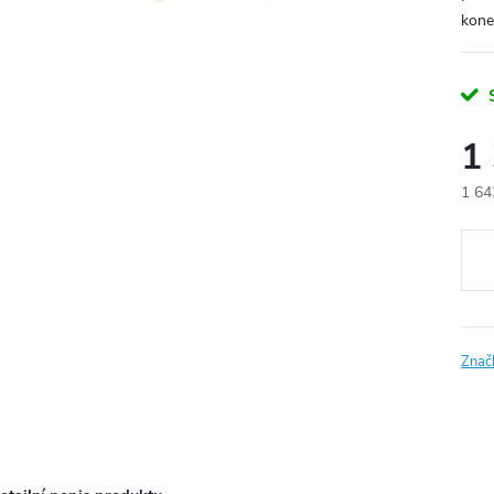
kone
1
1 64
Měr
cena
Znač