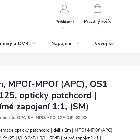
NÁKUPNÍ
KOŠÍK
Prázdný košík
Přihlášení
amery a DVR
Napájení
Vývoj software
m, MPOf-MPOf (APC), OS1
125, optický patchcord |
ímé zapojení 1:1, (SM)
produktu:
OPA-SM-MPO/MPO-12F-DIR-02-ZX
lemode optický patchcord | délka 2m | MPOf-MPOf (APC)
1 9/125 | I/L 0,2dB | R/L -50dB | přímé zapojení 1:1 |