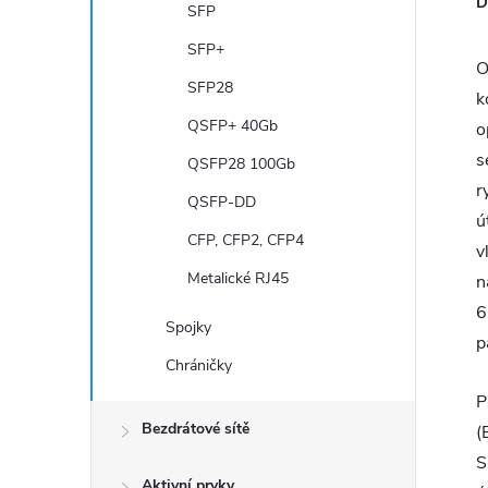
D
SFP
SFP+
O
SFP28
k
QSFP+ 40Gb
o
s
QSFP28 100Gb
r
QSFP-DD
ú
CFP, CFP2, CFP4
v
Metalické RJ45
n
6
Spojky
p
Chráničky
P
Bezdrátové sítě
(
S
Aktivní prvky