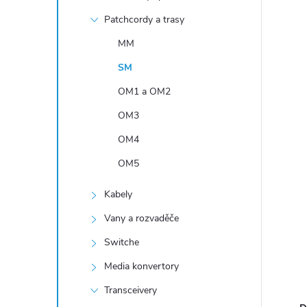
n
Patchcordy a trasy
í
p
MM
a
SM
n
OM1 a OM2
e
OM3
l
OM4
OM5
Kabely
Vany a rozvaděče
Switche
Media konvertory
Transceivery