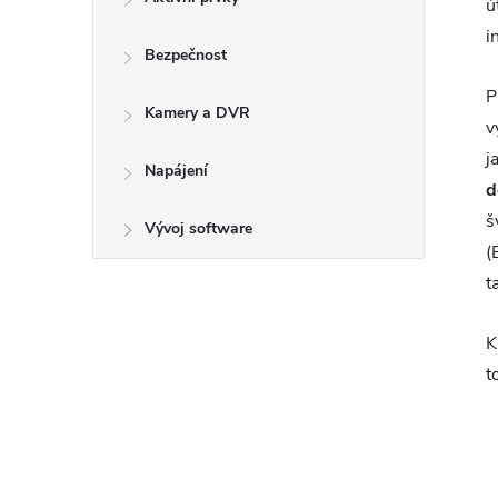
ú
i
Bezpečnost
P
Kamery a DVR
v
j
Napájení
d
š
Vývoj software
(
t
K
t