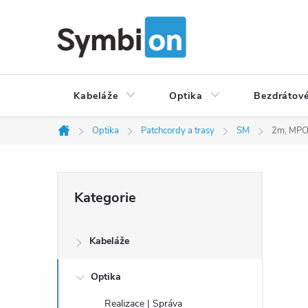
Přejít
na
obsah
Kabeláže
Optika
Bezdrátové
Optika
Patchcordy a trasy
SM
2m, MPOf
Domů
P
Přeskočit
Kategorie
o
kategorie
s
t
Kabeláže
r
a
Optika
n
Realizace | Správa