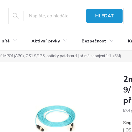
HLEDAT
 sítě
Aktivní prvky
Bezpečnost
K
-MPOf (APC), OS1 9/125, optický patchcord | přímé zapojení 1:1, (SM)
2
9/
př
Kód 
Sing
| OS