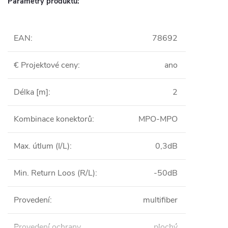
Parametry produktu:
EAN
:
78692
€ Projektové ceny
:
ano
Délka [m]
:
2
Kombinace konektorů
:
MPO-MPO
Max. útlum (I/L)
:
0,3dB
Min. Return Loos (R/L)
:
-50dB
Provedení
:
multifiber
Provedení ochrany
plochý