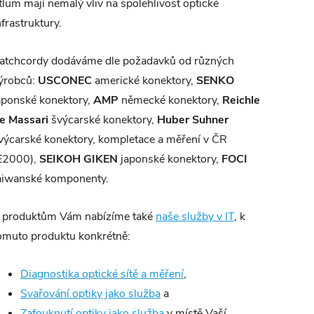
tlum mají nemalý vliv na spolehlivost optické
nfrastruktury.
atchcordy dodáváme dle požadavků od různých
ýrobců:
USCONEC
americké konektory,
SENKO
aponské konektory,
AMP
německé konektory,
Reichle
e Massari
švýcarské konektory,
Huber Suhner
výcarské konektory, kompletace a měření v ČR
E2000),
SEIKOH GIKEN
japonské konektory,
FOCI
aiwanské komponenty.
 produktům Vám nabízíme také
naše služby v IT
, k
omuto produktu konkrétně:
Diagnostika optické sítě a měření
,
Svařování optiky jako služba
a
Zafouknutí optiky jako služba
v místě Vaší