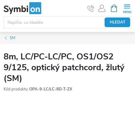
Přejít
NÁKUPNÍ
KOŠÍK
na
obsah
HLEDAT
SM
8m, LC/PC-LC/PC, OS1/OS2
9/125, optický patchcord, žlutý
(SM)
Kód produktu:
OPA-9-LC/LC-8D-T-ZX