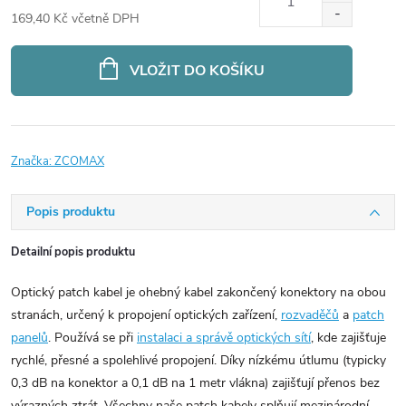
169,40 Kč včetně DPH
Měrná
cena:
VLOŽIT DO KOŠÍKU
Značka:
ZCOMAX
Popis produktu
Detailní popis produktu
Optický patch kabel je ohebný kabel zakončený konektory na obou
stranách, určený k propojení optických zařízení,
rozvaděčů
a
patch
panelů
. Používá se při
instalaci a správě optických sítí
, kde zajišťuje
rychlé, přesné a spolehlivé propojení. Díky nízkému útlumu (typicky
0,3 dB na konektor a 0,1 dB na 1 metr vlákna) zajišťují přenos bez
výrazných ztrát. Všechny naše patch kabely splňují mezinárodní