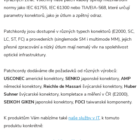
normy jako IEC 61755, IEC 61300 nebo TIA/EIA-568, které určují
parametry konektorů, jako je útlum a zpětný odraz.
Patchkordy jsou dostupné v různých typech konektorů (E2000, SC,
LC, ST, FC) a provedeních (singlemode SM i multimode MM), jejich
přesné zpracování a nízký útlum mají nemalý vliv na spolehlivost
optické infrastruktury.
Patchcordy dodáváme dle požadavků od různých výrobců:
USCONEC
americké konektory,
SENKO
japonské konektory,
AMP
německé konektory,
Reichle de Massari
švýcarské konektory,
Huber
Suhner
švýcarské konektory, kompletace a měření v ČR (E2000),
SEIKOH GIKEN
japonské konektory,
FOCI
taiwanské komponenty.
K produktům Vám nabízíme také
naše služby v IT
, k tomuto
produktu konkrétně: