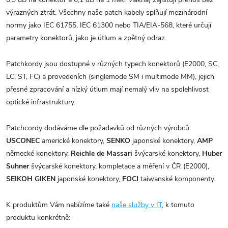
výrazných ztrát. Všechny naše patch kabely splňují mezinárodní
normy jako IEC 61755, IEC 61300 nebo TIA/EIA-568, které určují
parametry konektorů, jako je útlum a zpětný odraz.
Patchkordy jsou dostupné v různých typech konektorů (E2000, SC,
LC, ST, FC) a provedeních (singlemode SM i multimode MM), jejich
přesné zpracování a nízký útlum mají nemalý vliv na spolehlivost
optické infrastruktury.
Patchcordy dodáváme dle požadavků od různých výrobců:
USCONEC
americké konektory,
SENKO
japonské konektory,
AMP
německé konektory,
Reichle de Massari
švýcarské konektory,
Huber
Suhner
švýcarské konektory, kompletace a měření v ČR (E2000),
SEIKOH GIKEN
japonské konektory,
FOCI
taiwanské komponenty.
K produktům Vám nabízíme také
naše služby v IT
, k tomuto
produktu konkrétně: