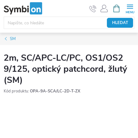
Přejít
NÁKUPNÍ
KOŠÍK
na
obsah
HLEDAT
SM
2m, SC/APC-LC/PC, OS1/OS2
9/125, optický patchcord, žlutý
(SM)
Kód produktu:
OPA-9A-SCA/LC-2D-T-ZX