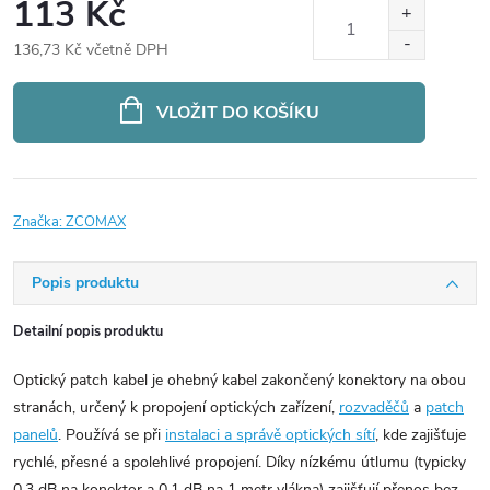
113 Kč
136,73 Kč včetně DPH
Měrná
cena:
VLOŽIT DO KOŠÍKU
Značka:
ZCOMAX
Popis produktu
Detailní popis produktu
Optický patch kabel je ohebný kabel zakončený konektory na obou
stranách, určený k propojení optických zařízení,
rozvaděčů
a
patch
panelů
. Používá se při
instalaci a správě optických sítí
, kde zajišťuje
rychlé, přesné a spolehlivé propojení. Díky nízkému útlumu (typicky
0,3 dB na konektor a 0,1 dB na 1 metr vlákna) zajišťují přenos bez