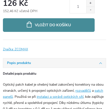
126 Kč
152,46 Kč včetně DPH
Měrná
cena:
VLOŽIT DO KOŠÍKU
Značka:
ZCOMAX
Popis produktu
Detailní popis produktu
Optický patch kabel je ohebný kabel zakončený konektory na obou
stranách, určený k propojení optických zařízení,
rozvaděčů
a
patch
panelů
. Používá se při
instalaci a správě optických sítí
, kde zajišťuje
rychlé, přesné a spolehlivé propojení. Díky nízkému útlumu (typicky
0,3 dB na konektor a 0,1 dB na 1 metr vlákna) zajišťují přenos bez