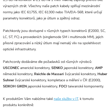
výrazných ztrát. Všechny naše patch kabely splňují mezinárodní
normy jako IEC 61755, IEC 61300 nebo TIA/EIA-568, které určují
parametry konektorů, jako je útlum a zpětný odraz.
Patchkordy jsou dostupné v různých typech konektorů (E2000, SC,
LC, ST, FC) a provedeních (singlemode SM i multimode MM), jejich
přesné zpracování a nízký útlum mají nemalý vliv na spolehlivost
optické infrastruktury.
Patchcordy dodáváme dle požadavků od různých výrobců:
USCONEC
americké konektory,
SENKO
japonské konektory,
AMP
německé konektory,
Reichle de Massari
švýcarské konektory,
Huber
Suhner
švýcarské konektory, kompletace a měření v ČR (E2000),
SEIKOH GIKEN
japonské konektory,
FOCI
taiwanské komponenty.
K produktům Vám nabízíme také
naše služby v IT
, k tomuto
produktu konkrétně: