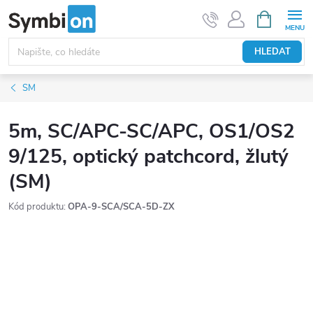
Přejít
NÁKUPNÍ
KOŠÍK
na
obsah
HLEDAT
SM
5m, SC/APC-SC/APC, OS1/OS2
9/125, optický patchcord, žlutý
(SM)
Kód produktu:
OPA-9-SCA/SCA-5D-ZX