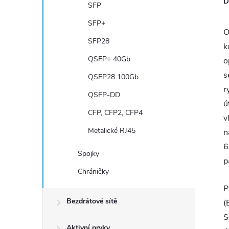
D
SFP
SFP+
O
SFP28
k
QSFP+ 40Gb
o
s
QSFP28 100Gb
r
QSFP-DD
ú
CFP, CFP2, CFP4
v
Metalické RJ45
n
6
Spojky
p
Chráničky
P
Bezdrátové sítě
(
S
Aktivní prvky