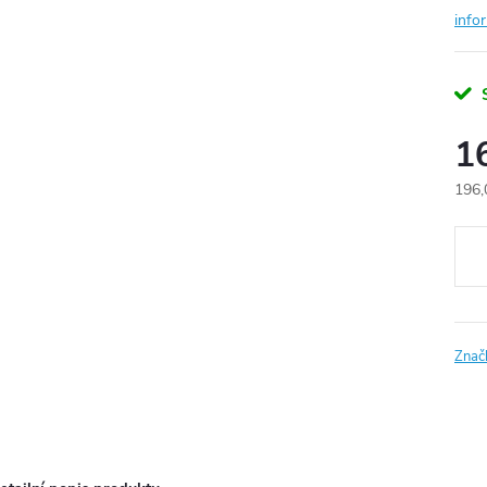
info
1
196,
Měr
cena
Znač