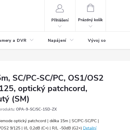
NÁKUPNÍ
KOŠÍK
Prázdný košík
Přihlášení
amery a DVR
Napájení
Vývoj software
5m, SC/PC-SC/PC, OS1/OS2
125, optický patchcord,
utý (SM)
produktu:
OPA-9-SC/SC-15D-ZX
lemode optický patchcord | délka 15m | SC/PC-SC/PC |
OS2 9/125 | I/L 0,2dB (C+) | R/L -50dB (G2+)
Detailní