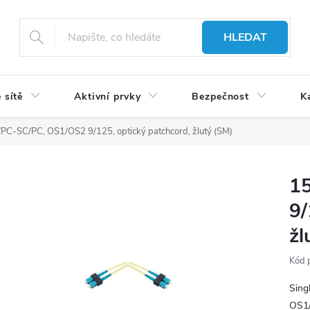
HLEDAT
 sítě
Aktivní prvky
Bezpečnost
K
PC-SC/PC, OS1/OS2 9/125, optický patchcord, žlutý (SM)
1
9/
žl
Kód 
Sing
OS1/