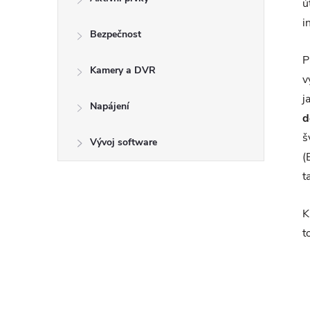
ú
i
Bezpečnost
P
Kamery a DVR
v
j
Napájení
d
š
Vývoj software
(
t
K
t