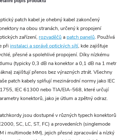
etailní popis produktu
ptický patch kabel je ohebný kabel zakončený
onektory na obou stranách, určený k propojení
ptických zařízení,
rozvaděčů
a
patch panelů
. Používá
e při
instalaci a správě optických sítí
, kde zajišťuje
ychlé, přesné a spolehlivé propojení. Díky nízkému
tlumu (typicky 0,3 dB na konektor a 0,1 dB na 1 metr
lákna) zajišťují přenos bez výrazných ztrát. Všechny
aše patch kabely splňují mezinárodní normy jako IEC
1755, IEC 61300 nebo TIA/EIA-568, které určují
arametry konektorů, jako je útlum a zpětný odraz.
atchkordy jsou dostupné v různých typech konektorů
E2000, SC, LC, ST, FC) a provedeních (singlemode
M i multimode MM), jejich přesné zpracování a nízký