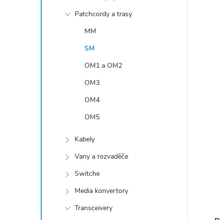
n
Patchcordy a trasy
í
p
MM
a
SM
n
OM1 a OM2
e
OM3
l
OM4
OM5
Kabely
Vany a rozvaděče
Switche
Media konvertory
Transceivery