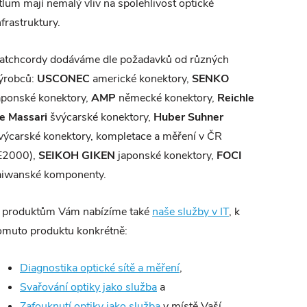
tlum mají nemalý vliv na spolehlivost optické
nfrastruktury.
atchcordy dodáváme dle požadavků od různých
ýrobců:
USCONEC
americké konektory,
SENKO
aponské konektory,
AMP
německé konektory,
Reichle
e Massari
švýcarské konektory,
Huber Suhner
výcarské konektory, kompletace a měření v ČR
E2000),
SEIKOH GIKEN
japonské konektory,
FOCI
aiwanské komponenty.
 produktům Vám nabízíme také
naše služby v IT
, k
omuto produktu konkrétně:
Diagnostika optické sítě a měření
,
Svařování optiky jako služba
a
Zafouknutí optiky jako služba
v místě Vaší