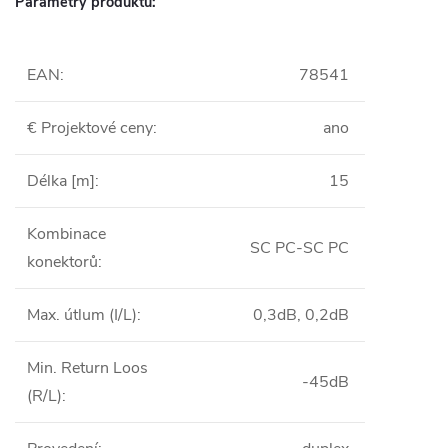
Parametry produktu:
EAN
:
78541
€ Projektové ceny
:
ano
Délka [m]
:
15
Kombinace
SC PC-SC PC
konektorů
:
Max. útlum (I/L)
:
0,3dB, 0,2dB
Min. Return Loos
-45dB
(R/L)
: