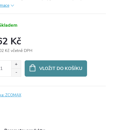
rmace
Skladem
62 Kč
02 Kč včetně DPH
ná
:
VLOŽIT DO KOŠÍKU
ka:
ZCOMAX