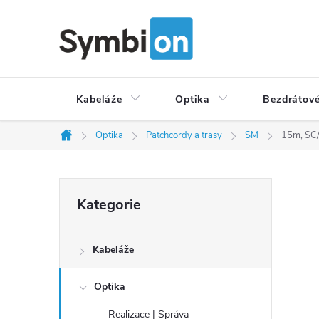
Přejít
na
obsah
Kabeláže
Optika
Bezdrátové
Optika
Patchcordy a trasy
SM
15m, SC/
Domů
P
Přeskočit
Kategorie
o
kategorie
s
t
Kabeláže
r
a
Optika
n
Realizace | Správa