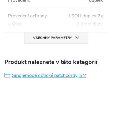
Provedení
:
duplex
Provedení ochrany
LSOH duplex 2x
vlákna
:
2,8mm žlutý
VŠECHNY PARAMETRY
Produkt naleznete v této kategorii
Singlemode optické patchcordy, SM