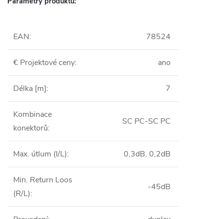
Parametry produktu:
EAN
:
78524
€ Projektové ceny
:
ano
Délka [m]
:
7
Kombinace
SC PC-SC PC
konektorů
:
Max. útlum (I/L)
:
0,3dB, 0,2dB
Min. Return Loos
-45dB
(R/L)
: