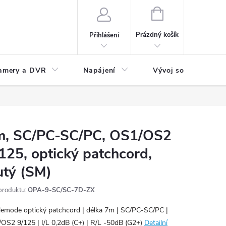
NÁKUPNÍ
KOŠÍK
Prázdný košík
Přihlášení
amery a DVR
Napájení
Vývoj software
m, SC/PC-SC/PC, OS1/OS2
125, optický patchcord,
utý (SM)
produktu:
OPA-9-SC/SC-7D-ZX
lemode optický patchcord | délka 7m | SC/PC-SC/PC |
OS2 9/125 | I/L 0,2dB (C+) | R/L -50dB (G2+)
Detailní