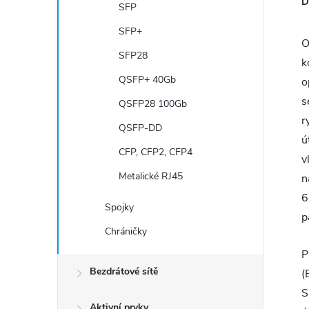
D
SFP
SFP+
O
SFP28
k
QSFP+ 40Gb
o
s
QSFP28 100Gb
r
QSFP-DD
ú
CFP, CFP2, CFP4
v
Metalické RJ45
n
6
Spojky
p
Chráničky
P
Bezdrátové sítě
(
S
Aktivní prvky