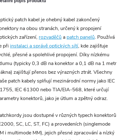
etailní popis produktu
ptický patch kabel je ohebný kabel zakončený
onektory na obou stranách, určený k propojení
ptických zařízení,
rozvaděčů
a
patch panelů
. Používá
e při
instalaci a správě optických sítí
, kde zajišťuje
ychlé, přesné a spolehlivé propojení. Díky nízkému
tlumu (typicky 0,3 dB na konektor a 0,1 dB na 1 metr
lákna) zajišťují přenos bez výrazných ztrát. Všechny
aše patch kabely splňují mezinárodní normy jako IEC
1755, IEC 61300 nebo TIA/EIA-568, které určují
arametry konektorů, jako je útlum a zpětný odraz.
atchkordy jsou dostupné v různých typech konektorů
E2000, SC, LC, ST, FC) a provedeních (singlemode
M i multimode MM), jejich přesné zpracování a nízký