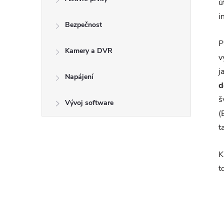
ú
i
Bezpečnost
P
Kamery a DVR
v
j
Napájení
d
š
Vývoj software
(
t
K
t