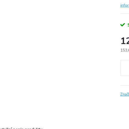
info
1
153,
Měr
cena
Znač