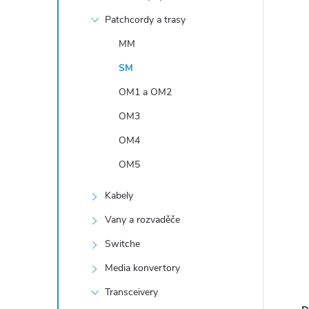
n
Patchcordy a trasy
í
p
MM
a
SM
n
OM1 a OM2
e
OM3
l
OM4
OM5
Kabely
Vany a rozvaděče
Switche
Media konvertory
Transceivery