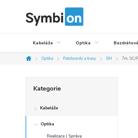
Přejít
na
obsah
Kabeláže
Optika
Bezdrátové
Optika
Patchcordy a trasy
SM
7m, SC/P
Domů
P
Přeskočit
Kategorie
o
kategorie
s
t
Kabeláže
r
a
Optika
n
Realizace | Správa