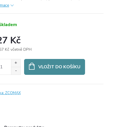
rmace
Skladem
27 Kč
67 Kč včetně DPH
ná
:
VLOŽIT DO KOŠÍKU
ka:
ZCOMAX