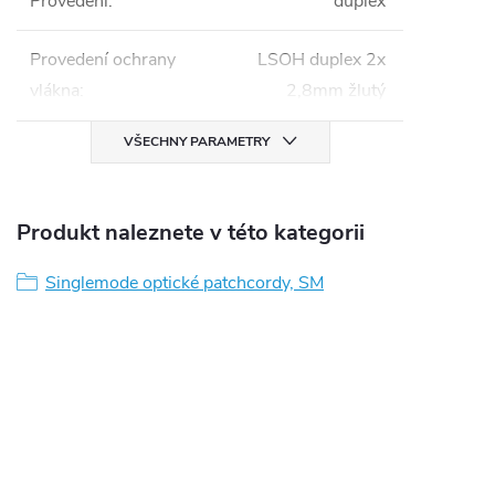
Provedení
:
duplex
Provedení ochrany
LSOH duplex 2x
vlákna
:
2,8mm žlutý
VŠECHNY PARAMETRY
Produkt naleznete v této kategorii
Singlemode optické patchcordy, SM