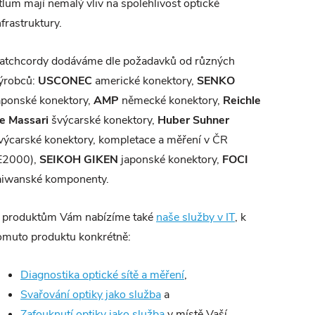
tlum mají nemalý vliv na spolehlivost optické
nfrastruktury.
atchcordy dodáváme dle požadavků od různých
ýrobců:
USCONEC
americké konektory,
SENKO
aponské konektory,
AMP
německé konektory,
Reichle
e Massari
švýcarské konektory,
Huber Suhner
výcarské konektory, kompletace a měření v ČR
E2000),
SEIKOH GIKEN
japonské konektory,
FOCI
aiwanské komponenty.
 produktům Vám nabízíme také
naše služby v IT
, k
omuto produktu konkrétně:
Diagnostika optické sítě a měření
,
Svařování optiky jako služba
a
Zafouknutí optiky jako služba
v místě Vaší