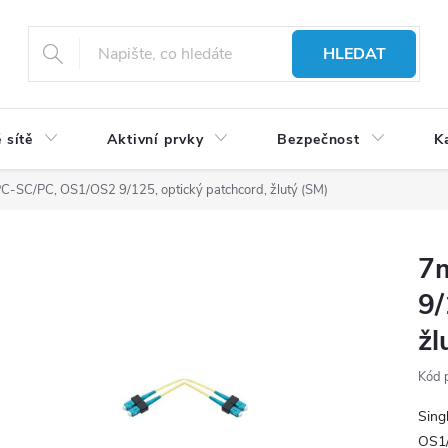
HLEDAT
 sítě
Aktivní prvky
Bezpečnost
K
C-SC/PC, OS1/OS2 9/125, optický patchcord, žlutý (SM)
7
9/
žl
Kód 
Sing
OS1/