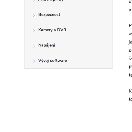
ú
i
Bezpečnost
P
Kamery a DVR
v
j
Napájení
d
š
Vývoj software
(
t
K
t