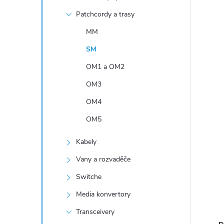
n
Patchcordy a trasy
í
p
MM
a
SM
n
OM1 a OM2
e
OM3
l
OM4
OM5
Kabely
Vany a rozvaděče
Switche
Media konvertory
Transceivery