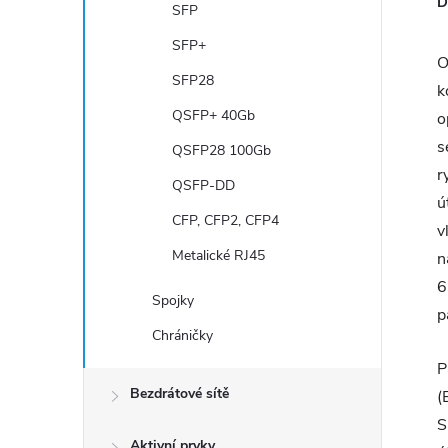
D
SFP
SFP+
O
SFP28
k
QSFP+ 40Gb
o
s
QSFP28 100Gb
r
QSFP-DD
ú
CFP, CFP2, CFP4
v
Metalické RJ45
n
6
Spojky
p
Chráničky
P
Bezdrátové sítě
(
S
Aktivní prvky