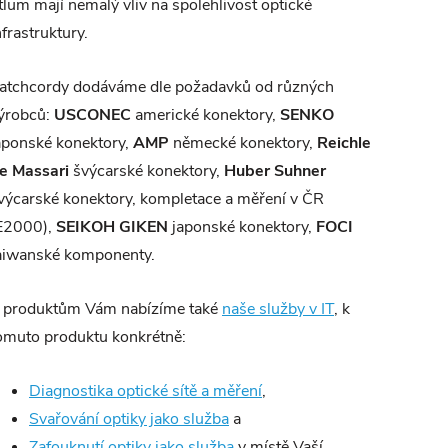
tlum mají nemalý vliv na spolehlivost optické
nfrastruktury.
atchcordy dodáváme dle požadavků od různých
ýrobců:
USCONEC
americké konektory,
SENKO
aponské konektory,
AMP
německé konektory,
Reichle
e Massari
švýcarské konektory,
Huber Suhner
výcarské konektory, kompletace a měření v ČR
E2000),
SEIKOH GIKEN
japonské konektory,
FOCI
aiwanské komponenty.
 produktům Vám nabízíme také
naše služby v IT
, k
omuto produktu konkrétně:
Diagnostika optické sítě a měření
,
Svařování optiky jako služba
a
Zafouknutí optiky jako služba
v místě Vaší