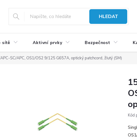
HLEDAT
 sítě
Aktivní prvky
Bezpečnost
K
APC-SC/APC, OS1/OS2 9/125 G657A, optický patchcord, žlutý (SM)
1
O
op
Kód 
Sing
OS1/