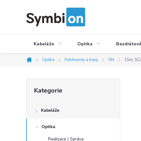
Přejít
na
obsah
Kabeláže
Optika
Bezdrátové
Optika
Patchcordy a trasy
SM
15m, SC/
Domů
P
Přeskočit
Kategorie
o
kategorie
s
t
Kabeláže
r
a
Optika
n
Realizace | Správa