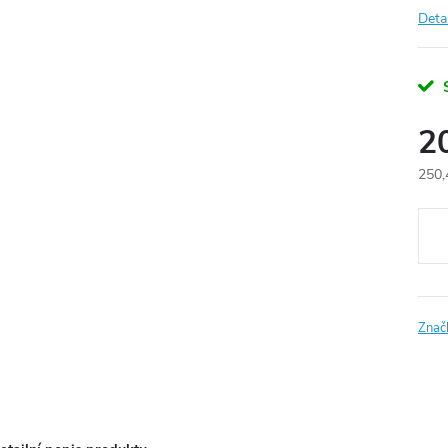
Deta
2
250,
Měr
cena
Znač