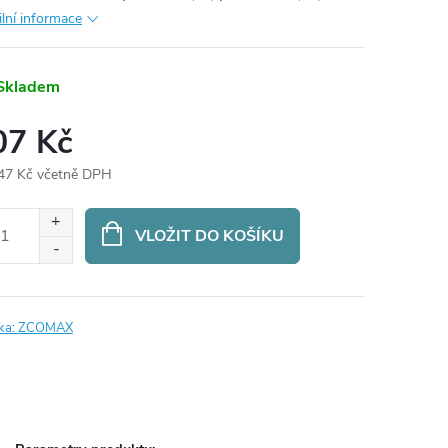
ilní informace
Skladem
07 Kč
47 Kč včetně DPH
ná
:
VLOŽIT DO KOŠÍKU
ka:
ZCOMAX