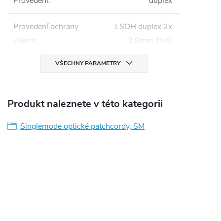
Provedení
:
duplex
Provedení ochrany
LSOH duplex 2x
vlákna
:
2,8mm žlutý
VŠECHNY PARAMETRY
Produkt naleznete v této kategorii
Singlemode optické patchcordy, SM