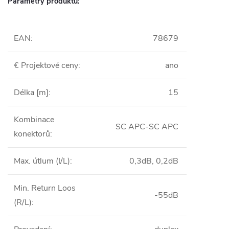
Parametry produktu:
EAN
:
78679
€ Projektové ceny
:
ano
Délka [m]
:
15
Kombinace
SC APC-SC APC
konektorů
:
Max. útlum (I/L)
:
0,3dB, 0,2dB
Min. Return Loos
-55dB
(R/L)
: