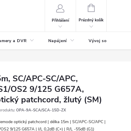
NÁKUPNÍ
KOŠÍK
Prázdný košík
Přihlášení
amery a DVR
Napájení
Vývoj software
5m, SC/APC-SC/APC,
S1/OS2 9/125 G657A,
tický patchcord, žlutý (SM)
produktu:
OPA-9A-SCA/SCA-15D-ZX
lemode optický patchcord | délka 15m | SC/APC-SC/APC |
OS2 9/125 G657A | I/L 0,2dB (C+) | R/L -55dB (G1)