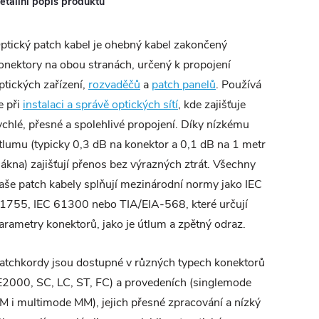
etailní popis produktu
ptický patch kabel je ohebný kabel zakončený
onektory na obou stranách, určený k propojení
ptických zařízení,
rozvaděčů
a
patch panelů
. Používá
e při
instalaci a správě optických sítí
, kde zajišťuje
ychlé, přesné a spolehlivé propojení. Díky nízkému
tlumu (typicky 0,3 dB na konektor a 0,1 dB na 1 metr
lákna) zajišťují přenos bez výrazných ztrát. Všechny
aše patch kabely splňují mezinárodní normy jako IEC
1755, IEC 61300 nebo TIA/EIA-568, které určují
arametry konektorů, jako je útlum a zpětný odraz.
atchkordy jsou dostupné v různých typech konektorů
E2000, SC, LC, ST, FC) a provedeních (singlemode
M i multimode MM), jejich přesné zpracování a nízký