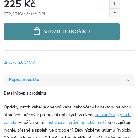
225 Kč
272,25 Kč včetně DPH
Měrná
cena:
VLOŽIT DO KOŠÍKU
Značka:
ZCOMAX
Popis produktu
Detailní popis produktu
Optický patch kabel je ohebný kabel zakončený konektory na obou
stranách, určený k propojení optických zařízení,
rozvaděčů
a
patch
panelů
. Používá se při
instalaci a správě optických sítí
, kde zajišťuje
rychlé, přesné a spolehlivé propojení. Díky nízkému útlumu (typicky
0,3 dB na konektor a 0,1 dB na 1 metr vlákna) zajišťují přenos bez