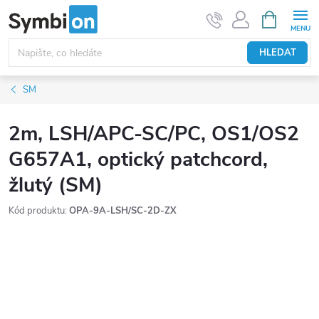
Přejít
NÁKUPNÍ
KOŠÍK
na
obsah
HLEDAT
SM
2m, LSH/APC-SC/PC, OS1/OS2
G657A1, optický patchcord,
žlutý (SM)
Kód produktu:
OPA-9A-LSH/SC-2D-ZX