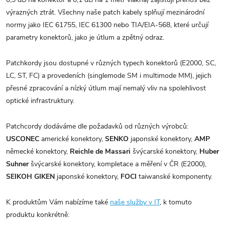
výrazných ztrát. Všechny naše patch kabely splňují mezinárodní
normy jako IEC 61755, IEC 61300 nebo TIA/EIA-568, které určují
parametry konektorů, jako je útlum a zpětný odraz.
Patchkordy jsou dostupné v různých typech konektorů (E2000, SC,
LC, ST, FC) a provedeních (singlemode SM i multimode MM), jejich
přesné zpracování a nízký útlum mají nemalý vliv na spolehlivost
optické infrastruktury.
Patchcordy dodáváme dle požadavků od různých výrobců:
USCONEC
americké konektory,
SENKO
japonské konektory,
AMP
německé konektory,
Reichle de Massari
švýcarské konektory,
Huber
Suhner
švýcarské konektory, kompletace a měření v ČR (E2000),
SEIKOH GIKEN
japonské konektory,
FOCI
taiwanské komponenty.
K produktům Vám nabízíme také
naše služby v IT
, k tomuto
produktu konkrétně: