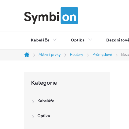
Přejít
na
obsah
Kabeláže
Optika
Bezdrátové
Aktivní prvky
Routery
Průmyslové
Bezd
Domů
P
Přeskočit
Kategorie
o
kategorie
s
t
Kabeláže
r
a
Optika
n