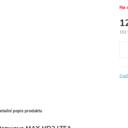
Na 
1
151 
Měr
cena
Znač
etailní popis produktu