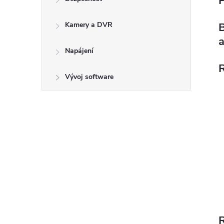
Kamery a DVR
B
Napájení
R
Vývoj software
R