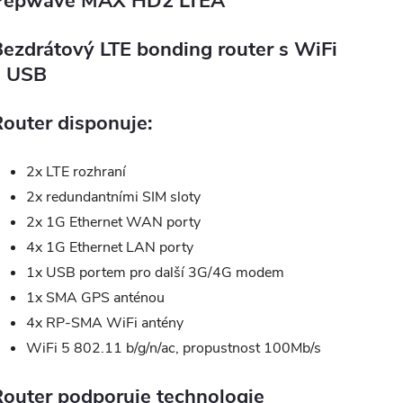
Pepwave MAX HD2 LTEA
ezdrátový LTE bonding router s WiFi
a USB
outer disponuje:
2x LTE rozhraní
2x redundantními SIM sloty
2x 1G Ethernet WAN porty
4x 1G Ethernet LAN porty
1x USB portem pro další 3G/4G modem
1x SMA GPS anténou
4x RP-SMA WiFi antény
WiFi 5 802.11 b/g/n/ac, propustnost 100Mb/s
outer podporuje technologie