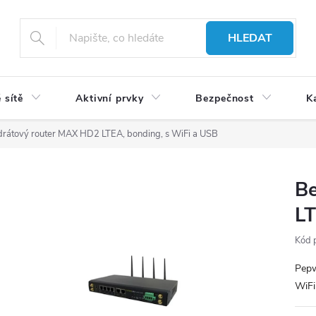
HLEDAT
 sítě
Aktivní prvky
Bezpečnost
K
rátový router MAX HD2 LTEA, bonding, s WiFi a USB
Be
LT
Kód 
Pepw
WiF