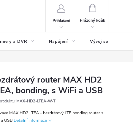
NÁKUPNÍ
KOŠÍK
Prázdný košík
Přihlášení
amery a DVR
Napájení
Vývoj software
zdrátový router MAX HD2
EA, bonding, s WiFi a USB
produktu:
MAX-HD2-LTEA-W-T
ave MAX HD2 LTEA - bezdrátový LTE bonding router s
i a USB
Detailní informace