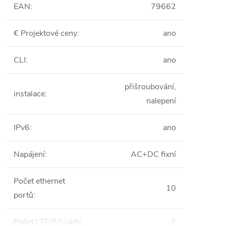
EAN
:
79662
€ Projektové ceny
:
ano
CLI
:
ano
přišroubování,
instalace
:
nalepení
IPv6
:
ano
Napájení
:
AC+DC fixní
Počet ethernet
10
portů
:
Počet LTE/5G rádií
:
2