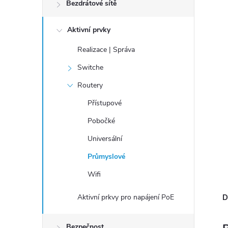
n
Bezdrátové sítě
í
Aktivní prvky
p
a
Realizace | Správa
n
Switche
e
Routery
l
Přístupové
Pobočké
Universální
Průmyslové
Wifi
Aktivní prkvy pro napájení PoE
D
Bezpečnost