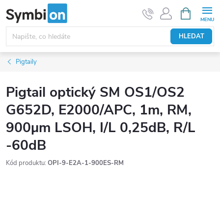
Přejít
NÁKUPNÍ
KOŠÍK
na
obsah
HLEDAT
Pigtaily
Pigtail optický SM OS1/OS2
G652D, E2000/APC, 1m, RM,
900µm LSOH, I/L 0,25dB, R/L
-60dB
Kód produktu:
OPI-9-E2A-1-900ES-RM