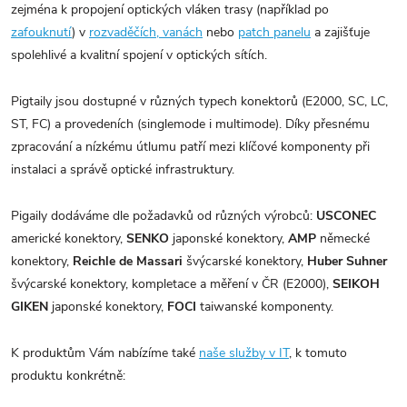
zejména k propojení optických vláken trasy (například po
zafouknutí
) v
rozvaděčích, vanách
nebo
patch panelu
a zajišťuje
spolehlivé a kvalitní spojení v optických sítích.
Pigtaily jsou dostupné v různých typech konektorů (E2000, SC, LC,
ST, FC) a provedeních (singlemode i multimode). Díky přesnému
zpracování a nízkému útlumu patří mezi klíčové komponenty při
instalaci a správě optické infrastruktury.
Pigaily dodáváme dle požadavků od různých výrobců:
USCONEC
americké konektory,
SENKO
japonské konektory,
AMP
německé
konektory,
Reichle de Massari
švýcarské konektory,
Huber Suhner
švýcarské konektory, kompletace a měření v ČR (E2000),
SEIKOH
GIKEN
japonské konektory,
FOCI
taiwanské komponenty.
K produktům Vám nabízíme také
naše služby v IT
, k tomuto
produktu konkrétně: