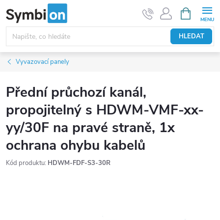
Přejít
NÁKUPNÍ
KOŠÍK
na
obsah
HLEDAT
Vyvazovací panely
Přední průchozí kanál,
propojitelný s HDWM-VMF-xx-
yy/30F na pravé straně, 1x
ochrana ohybu kabelů
Kód produktu:
HDWM-FDF-S3-30R