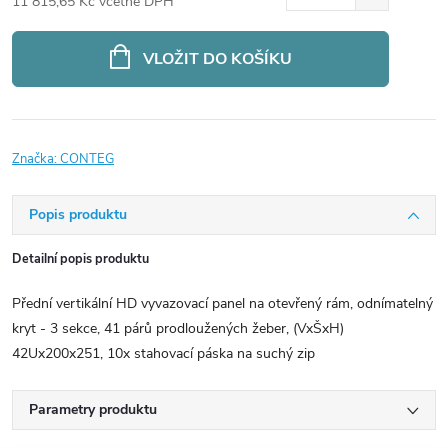
11 815,65 Kč včetně DPH
Měrná
cena:
VLOŽIT DO KOŠÍKU
Značka:
CONTEG
Popis produktu
Detailní popis produktu
Přední vertikální HD vyvazovací panel na otevřený rám, odnímatelný
kryt - 3 sekce, 41 párů prodloužených žeber, (VxŠxH)
42Ux200x251, 10x stahovací páska na suchý zip
Parametry produktu