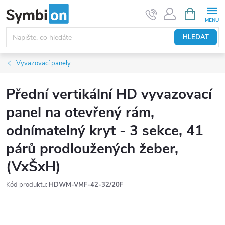
Přejít
NÁKUPNÍ
KOŠÍK
na
obsah
HLEDAT
Vyvazovací panely
Přední vertikální HD vyvazovací
panel na otevřený rám,
odnímatelný kryt - 3 sekce, 41
párů prodloužených žeber,
(VxŠxH)
Kód produktu:
HDWM-VMF-42-32/20F