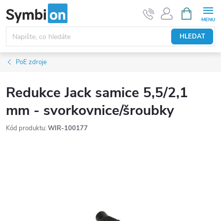
Přejít
NÁKUPNÍ
KOŠÍK
na
obsah
HLEDAT
PoE zdroje
Redukce Jack samice 5,5/2,1
mm - svorkovnice/šroubky
Kód produktu:
WIR-100177