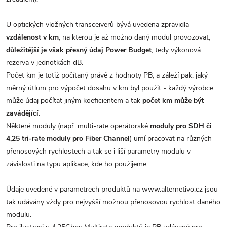
U optických vložných transceiverů bývá uvedena zpravidla
vzdálenost v km
, na kterou je až možno daný modul provozovat,
důležitější je však přesný údaj Power Budget
, tedy výkonová
rezerva v jednotkách dB.
Počet km je totiž počítaný právě z hodnoty PB, a záleží pak, jaký
měrný útlum pro výpočet dosahu v km byl použit - každý výrobce
může údaj počítat jiným koeficientem a tak
počet km může být
zavádějící
.
Některé moduly (např. multi-rate operátorské
moduly pro SDH či
4,25 tri-rate moduly pro Fiber Channel
) umí pracovat na různých
přenosových rychlostech a tak se i liší parametry modulu v
závislosti na typu aplikace, kde ho použijeme.
Údaje uvedené v parametrech produktů na www.alternetivo.cz jsou
tak udávány vždy pro nejvyšší možnou přenosovou rychlost daného
modulu.