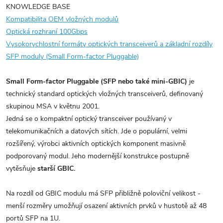
KNOWLEDGE BASE
Kompatibilita OEM vložných modulů
Optická rozhraní 100Gbps
Vysokorychlostní formáty optických transceiverů a základní rozdíly
SFP moduly (Small Form-factor Pluggable)
Small Form-factor Pluggable (SFP nebo také mini-GBIC)
je
technický standard optických vložných transceiverů, definovaný
skupinou MSA v květnu 2001.
Jedná se o kompaktní optický transceiver používaný v
telekomunikačních a datových sítích. Jde o populární, velmi
rozšířený, výrobci aktivních optických komponent masivně
podporovaný modul. Jeho modernější konstrukce postupně
vytěsňuje
starší GBIC.
Na rozdíl od GBIC modulu má SFP přibližně poloviční velikost -
menší rozměry umožňují osazení aktivních prvků v hustotě až 48
portů SFP na 1U.