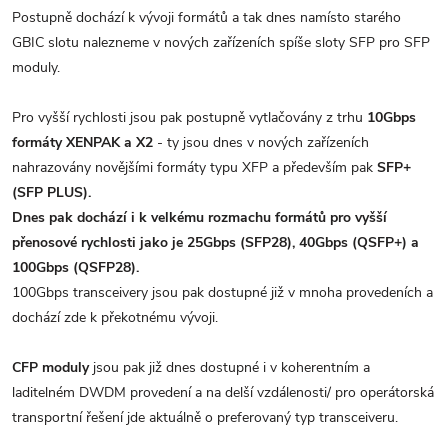
Postupně dochází k vývoji formátů a tak dnes namísto starého
GBIC slotu nalezneme v nových zařízeních spíše sloty SFP pro SFP
moduly.
Pro vyšší rychlosti jsou pak postupně vytlačovány z trhu
10Gbps
formáty XENPAK a X2
- ty jsou dnes v nových zařízeních
nahrazovány novějšími formáty typu XFP a především pak
SFP+
(SFP PLUS).
Dnes pak dochází i k velkému rozmachu formátů pro vyšší
přenosové rychlosti jako je 25Gbps (SFP28), 40Gbps (QSFP+) a
100Gbps (QSFP28).
100Gbps transceivery jsou pak dostupné již v mnoha provedeních a
dochází zde k překotnému vývoji.
CFP moduly
jsou pak již dnes dostupné i v koherentním a
laditelném DWDM provedení a na delší vzdálenosti/ pro operátorská
transportní řešení jde aktuálně o preferovaný typ transceiveru.