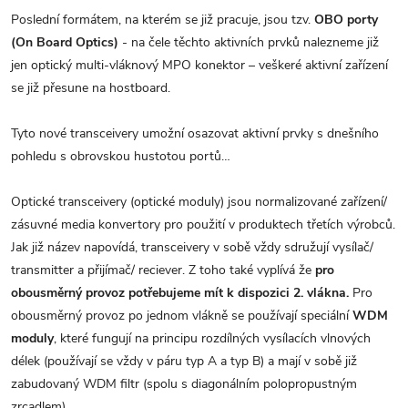
Poslední formátem, na kterém se již pracuje, jsou tzv.
OBO porty
(On Board Optics)
- na čele těchto aktivních prvků nalezneme již
jen optický multi-vláknový MPO konektor – veškeré aktivní zařízení
se již přesune na hostboard.
Tyto nové transceivery umožní osazovat aktivní prvky s dnešního
pohledu s obrovskou hustotou portů…
Optické transceivery (optické moduly) jsou normalizované zařízení/
zásuvné media konvertory pro použití v produktech třetích výrobců.
Jak již název napovídá, transceivery v sobě vždy sdružují vysílač/
transmitter a přijímač/ reciever. Z toho také vyplívá že
pro
obousměrný provoz potřebujeme mít k dispozici 2. vlákna.
Pro
obousměrný provoz po jednom vlákně se používají speciální
WDM
moduly
, které fungují na principu rozdílných vysílacích vlnových
délek (používají se vždy v páru typ A a typ B) a mají v sobě již
zabudovaný WDM filtr (spolu s diagonálním polopropustným
zrcadlem).