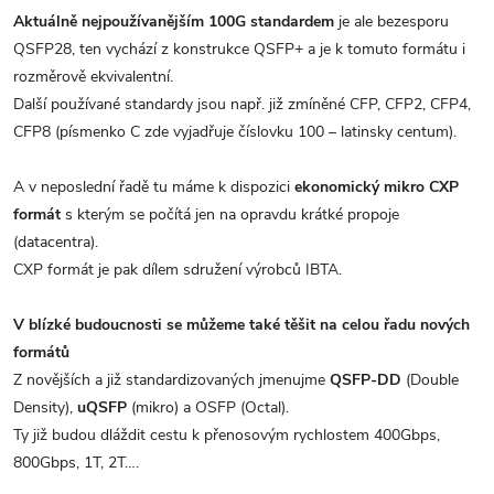
Aktuálně nejpoužívanějším 100G standardem
je ale bezesporu
QSFP28, ten vychází z konstrukce QSFP+ a je k tomuto formátu i
rozměrově ekvivalentní.
Další používané standardy jsou např. již zmíněné CFP, CFP2, CFP4,
CFP8 (písmenko C zde vyjadřuje číslovku 100 – latinsky centum).
A v neposlední řadě tu máme k dispozici
ekonomický mikro CXP
formát
s kterým se počítá jen na opravdu krátké propoje
(datacentra).
CXP formát je pak dílem sdružení výrobců IBTA.
V blízké budoucnosti se můžeme také těšit na celou řadu nových
formátů
Z novějších a již standardizovaných jmenujme
QSFP-DD
(Double
Density),
uQSFP
(mikro) a OSFP (Octal).
Ty již budou dláždit cestu k přenosovým rychlostem 400Gbps,
800Gbps, 1T, 2T….