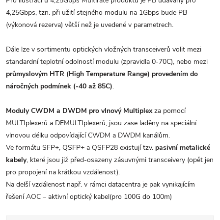
Pro ilustraci u 4,25Gbps Multirate produktů je PB udávaný pro
4,25Gbps, tzn. při užití stejného modulu na 1Gbps bude PB
(výkonová rezerva) větší než je uvedené v parametrech.
Dále lze v sortimentu optických vložných transceiverů volit mezi
standardní teplotní odolností modulu (zpravidla 0-70C), nebo mezi
průmyslovým HTR (High Temperature Range) provedením do
náročných podmínek (-40 až 85C)
.
Moduly CWDM a DWDM pro vlnový Multiplex
za pomocí
MULTIplexerů a DEMULTIplexerů, jsou zase laděny na speciální
vlnovou délku odpovídající CWDM a DWDM kanálům.
Ve formátu SFP+, QSFP+ a QSFP28 existují tzv.
pasivní metalické
kabely
, které jsou již před-osazeny zásuvnými transceivery (opět jen
pro propojení na krátkou vzdálenost).
Na delší vzdálenost např. v rámci datacentra je pak vynikajícím
řešení AOC – aktivní optický kabel(pro 100G do 100m)