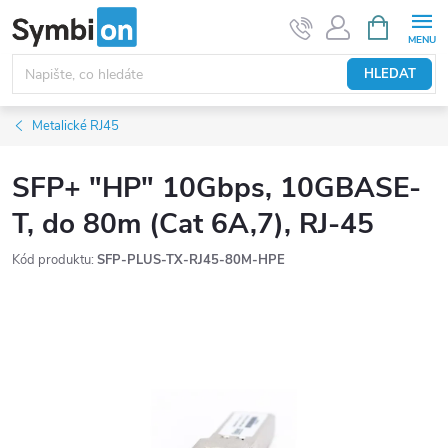
Přejít
NÁKUPNÍ
KOŠÍK
na
obsah
HLEDAT
Metalické RJ45
SFP+ "HP" 10Gbps, 10GBASE-
T, do 80m (Cat 6A,7), RJ-45
Kód produktu:
SFP-PLUS-TX-RJ45-80M-HPE