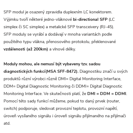
SFP modul je osazený zpravidla duplexním LC konektorem.
Výjimku tvoří některé jedno-vláknové
bi-directional SFP
(LC
simplex či SC simplex) a metalické SFP transceivery (RJ-45).
SFP moduly se vyrábí a dodávají v mnoha variantách podle
použitého typu vlákna, přenosového protokolu, překlenované
vzdálenosti (až 200km)
a vlnové délky.
Moduly mohou, ale nemusí být vybaveny tzv. sadou
diagnostických funkcí(MSA SFF-8472).
Diagnostiku značí u svých
produktů různí výrobci různě DMI= Digital Monitoring Interface,
DDM= Digital Diagnostic Monitoring či DDMI= Digital Diagnostic
Monitoring Interface. Ve skutečnosti platí, že
DMI = DDM = DDMI
.
Pomocí této sady funkcí můžeme, pokud to daný prvek (router,
switch) podporuje, sledovat provozní teplotu, provozní napětí,
úroveň vysílaného signálu i úroveň signálu přijímaného na přijímači
atd.