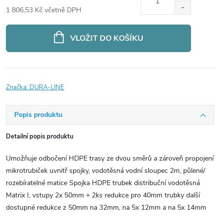
1 806,53 Kč včetně DPH
Měrná
cena:
VLOŽIT DO KOŠÍKU
Značka:
DURA-LINE
Popis produktu
Detailní popis produktu
Umožňuje odbočení HDPE trasy ze dvou směrů a zároveň propojení
mikrotrubiček uvnitř spojky, vodotěsná vodní sloupec 2m, půlené/
rozebíratelné matice Spojka HDPE trubek distribuční vodotěsná
Matrix I, vstupy 2x 50mm + 2ks redukce pro 40mm trubky další
dostupné redukce z 50mm na 32mm, na 5x 12mm a na 5x 14mm