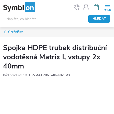
Přejít
NÁKUPNÍ
KOŠÍK
na
obsah
HLEDAT
Chráničky
Spojka HDPE trubek distribuční
vodotěsná Matrix I, vstupy 2x
40mm
Kód produktu:
OTHP-MATRIX-I-40-40-SMX