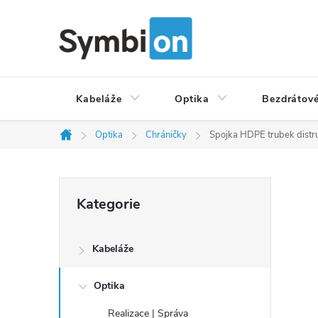
Přejít
na
obsah
Kabeláže
Optika
Bezdrátové
Optika
Chráničky
Spojka HDPE trubek dist
Domů
P
Přeskočit
Kategorie
o
kategorie
s
t
Kabeláže
r
a
Optika
n
Realizace | Správa