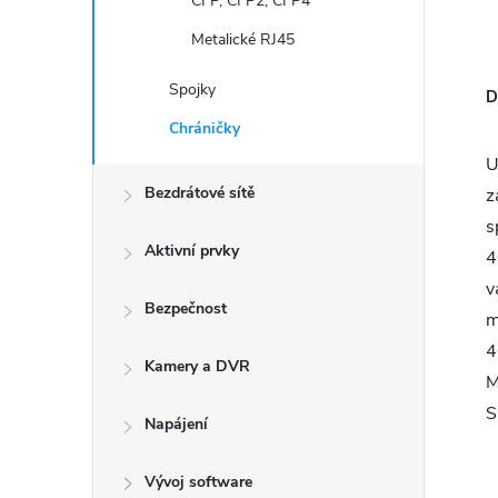
CFP, CFP2, CFP4
Metalické RJ45
Spojky
D
Chráničky
U
Bezdrátové sítě
z
s
Aktivní prvky
4
v
Bezpečnost
m
4
Kamery a DVR
M
S
Napájení
Vývoj software