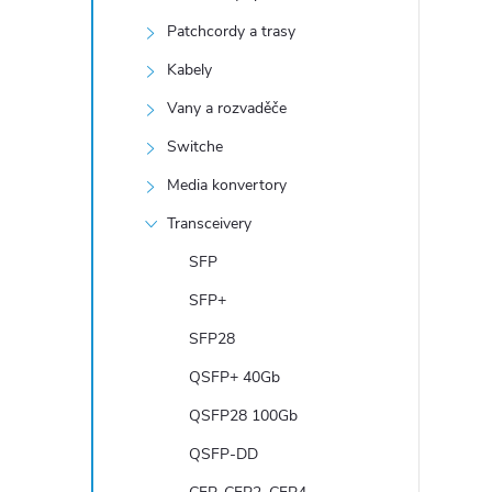
n
Patchcordy a trasy
í
p
Kabely
a
Vany a rozvaděče
n
Switche
e
Media konvertory
l
Transceivery
SFP
SFP+
SFP28
QSFP+ 40Gb
QSFP28 100Gb
QSFP-DD