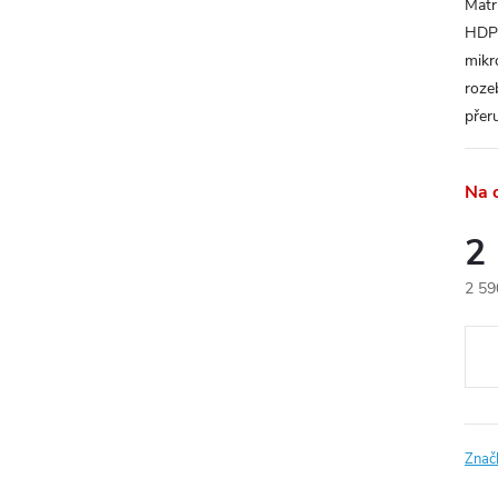
Matr
HDPE
mikr
roze
přer
Na 
2
2 59
Měr
cena
Znač