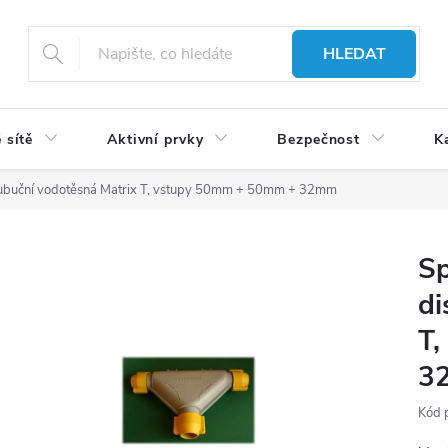
HLEDAT
 sítě
Aktivní prvky
Bezpečnost
K
rubuční vodotěsná Matrix T, vstupy 50mm + 50mm + 32mm
Sp
di
T
3
Kód 