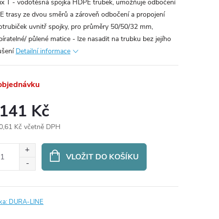
ix T - vodotěsná spojka HDPE trubek, umožňuje odbočení
 trasy ze dvou směrů a zároveň odbočení a propojení
otrubiček uvnitř spojky, pro průměry 50/50/32 mm,
bíratelné/ půlené matice - lze nasadit na trubku bez jejího
ušení
Detailní informace
objednávku
 141 Kč
0,61 Kč včetně DPH
ná
:
VLOŽIT DO KOŠÍKU
ka:
DURA-LINE