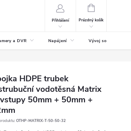
NÁKUPNÍ
KOŠÍK
Prázdný košík
Přihlášení
amery a DVR
Napájení
Vývoj software
ojka HDPE trubek
strubuční vodotěsná Matrix
, vstupy 50mm + 50mm +
2mm
produktu:
OTHP-MATRIX-T-50-50-32